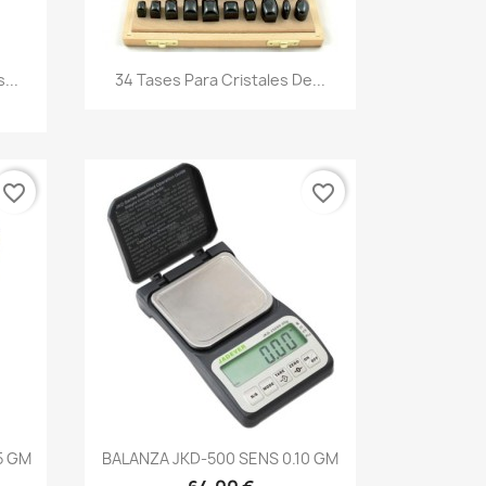
...
34 Tases Para Cristales De...
favorite_border
favorite_border
5 GM
BALANZA JKD-500 SENS 0.10 GM