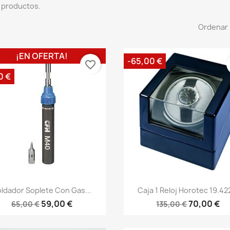
 productos.
Ordenar 
¡EN OFERTA!
-65,00 €
favorite_border
0 €
ldador Soplete Con Gas...
Caja 1 Reloj Horotec 19.422
59,00 €
70,00 €
65,00 €
135,00 €