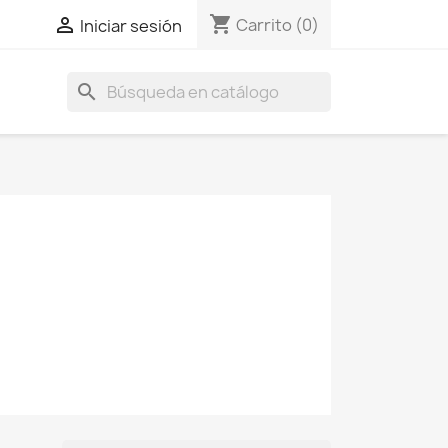
shopping_cart

Carrito
(0)
Iniciar sesión
search