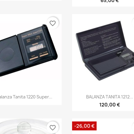
65,00 €
favorite_border
alanza Tanita 1220 Super...
BALANZA TANITA 1212...
120,00 €
-26,00 €
favorite_border