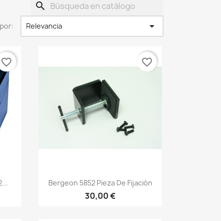
search

por:
Relevancia
favorite_border
favorite_border
...
Bergeon 5852 Pieza De Fijación
30,00 €