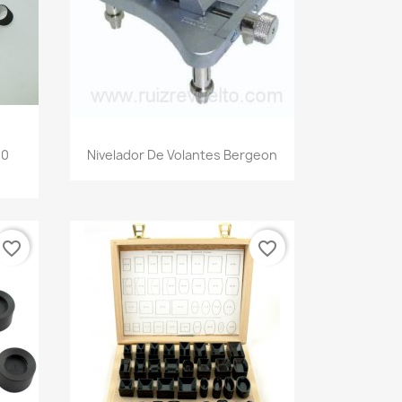
10
Nivelador De Volantes Bergeon
favorite_border
favorite_border