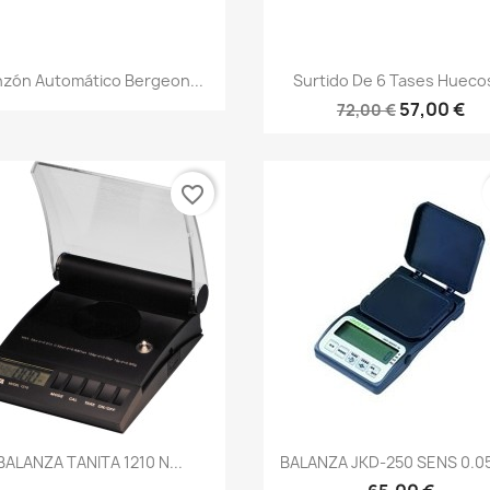
zón Automático Bergeon...
Surtido De 6 Tases Huecos
57,00 €
72,00 €
favorite_border
BALANZA TANITA 1210 N...
BALANZA JKD-250 SENS 0.0