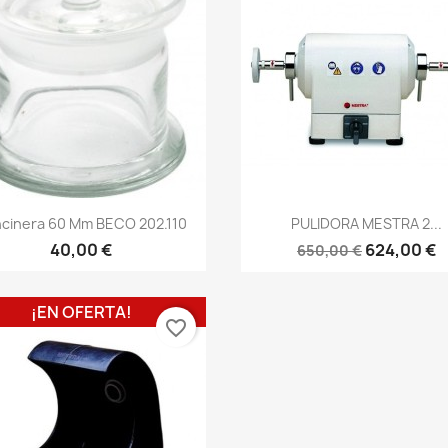
cinera 60 Mm BECO 202.110
PULIDORA MESTRA 2...
40,00 €
624,00 €
650,00 €
¡EN OFERTA!
favorite_border