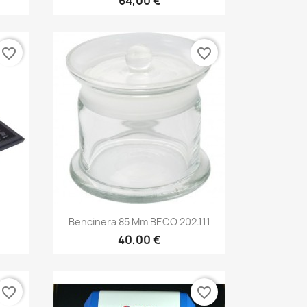
64,00 €
favorite_border
favorite_border
Bencinera 85 Mm BECO 202.111
40,00 €
favorite_border
favorite_border