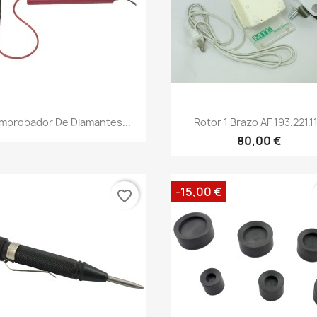
mprobador De Diamantes...
Rotor 1 Brazo AF 193.221.1
80,00 €
-15,00 €
favorite_border