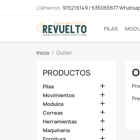
Llámenos:
915216149 / 635065677 Whatsa
PILAS
MODU
Inicio
Outlet
O
PRODUCTOS

Pro
Pilas

Movimientos
Pre

Modulos

Correas

Herramientas

Maquinaria

Fornitura