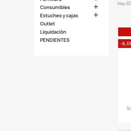
Hay 22

Consumibles

Estuches y cajas
Outlet
Liquidación
PENDIENTES
-6,0
So