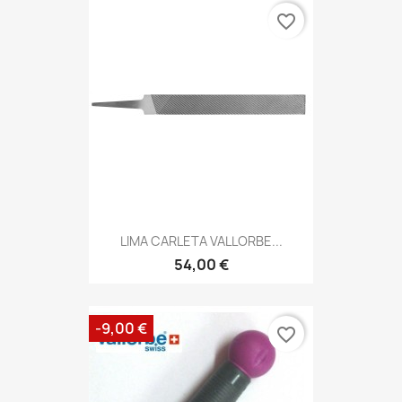
favorite_border
LIMA CARLETA VALLORBE...
54,00 €
-9,00 €
favorite_border