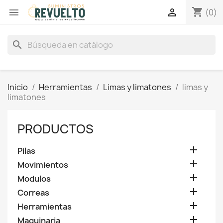
shopping_cart


(0)
search
Inicio
Herramientas
Limas y limatones
limas y
limatones
PRODUCTOS

Pilas

Movimientos

Modulos

Correas

Herramientas

Maquinaria