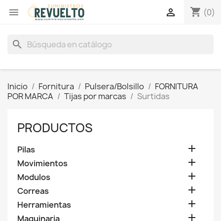
shopping_cart


(0)
search
Inicio
Fornitura
Pulsera/Bolsillo
FORNITURA
POR MARCA
Tijas por marcas
Surtidas
PRODUCTOS

Pilas

Movimientos

Modulos

Correas

Herramientas

Maquinaria