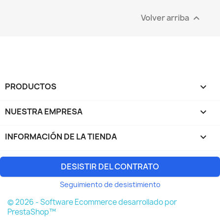
Volver arriba

PRODUCTOS

NUESTRA EMPRESA

INFORMACIÓN DE LA TIENDA
keyboard_arrow_down
DESISTIR DEL CONTRATO
Seguimiento de desistimiento
© 2026 - Software Ecommerce desarrollado por
PrestaShop™