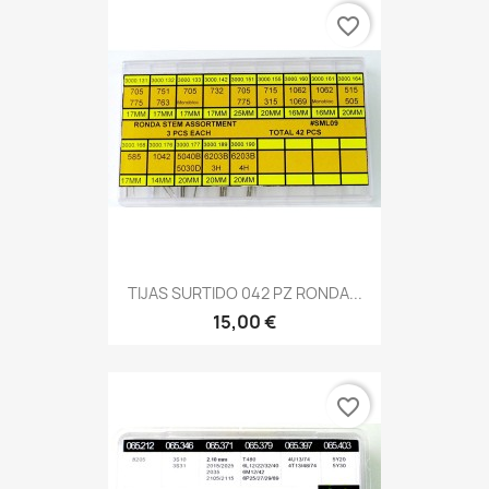
favorite_border
TIJAS SURTIDO 042 PZ RONDA...
15,00 €
favorite_border