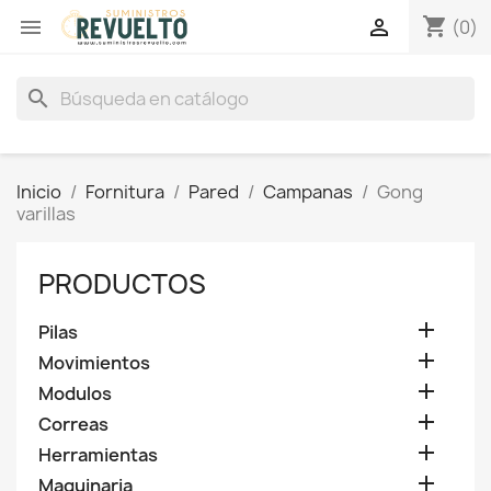
shopping_cart


(0)
search
Inicio
Fornitura
Pared
Campanas
Gong
varillas
PRODUCTOS

Pilas

Movimientos

Modulos

Correas

Herramientas

Maquinaria