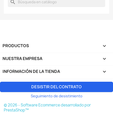
search
PRODUCTOS

NUESTRA EMPRESA

INFORMACIÓN DE LA TIENDA
keyboard_arrow_down
DESISTIR DEL CONTRATO
Seguimiento de desistimiento
© 2026 - Software Ecommerce desarrollado por
PrestaShop™