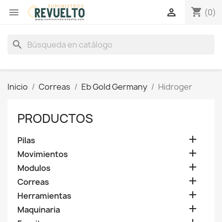
shopping_cart


(0)
search
Inicio
Correas
Eb Gold Germany
Hidroger
PRODUCTOS

Pilas

Movimientos

Modulos

Correas

Herramientas

Maquinaria