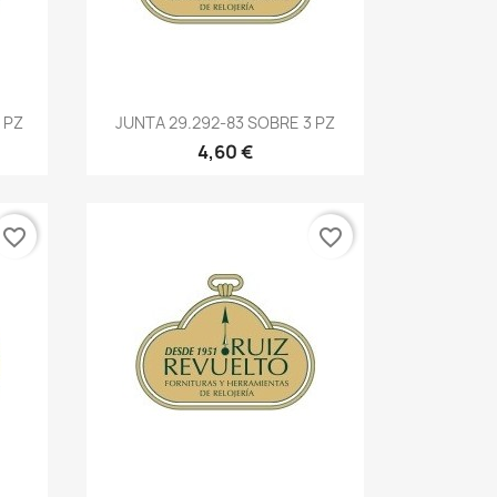
 PZ
JUNTA 29.292-83 SOBRE 3 PZ
4,60 €
favorite_border
favorite_border