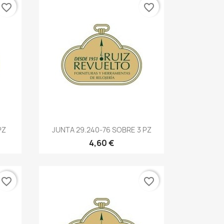
favorite_border
favorite_border
PZ
JUNTA 29.240-76 SOBRE 3 PZ
4,60 €
favorite_border
favorite_border