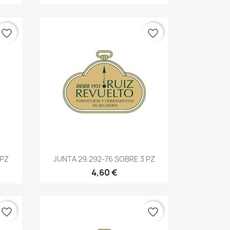
favorite_border
favorite_border
 PZ
JUNTA 29.292-76 SOBRE 3 PZ
4,60 €
favorite_border
favorite_border