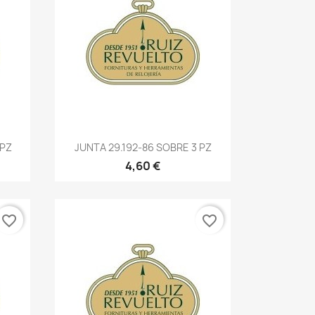
 PZ
JUNTA 29.192-86 SOBRE 3 PZ
4,60 €
favorite_border
favorite_border