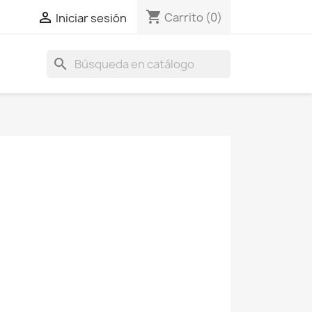
shopping_cart

Carrito
(0)
Iniciar sesión
search