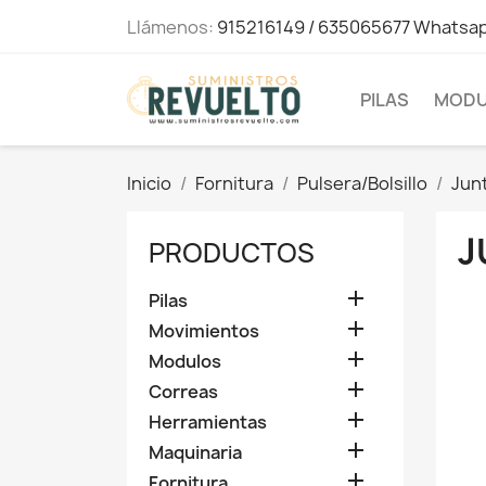
Llámenos:
915216149 / 635065677 Whatsa
PILAS
MODU
Inicio
Fornitura
Pulsera/Bolsillo
Jun
J
PRODUCTOS

Pilas

Movimientos

Modulos

Correas

Herramientas

Maquinaria

Fornitura