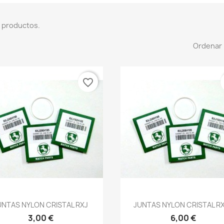
 productos.
Ordenar 
favorite_border
UNTAS NYLON CRISTAL RXJ
JUNTAS NYLON CRISTAL R
3,00 €
6,00 €