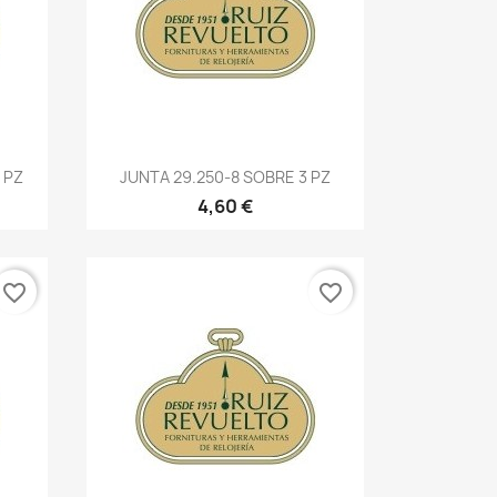
 PZ
JUNTA 29.250-8 SOBRE 3 PZ
4,60 €
favorite_border
favorite_border