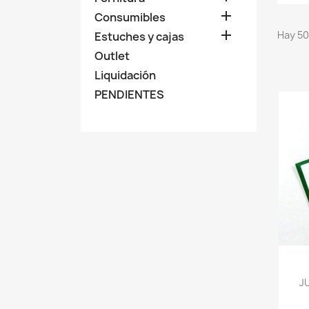

Consumibles

Hay 50
Estuches y cajas
Outlet
Liquidación
PENDIENTES
J