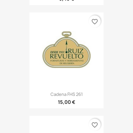
favorite_border
Cadena FHS 261
15,00 €
favorite_border