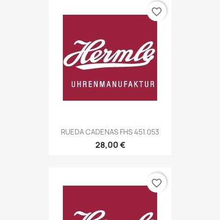
favorite_border
RUEDA CADENAS FHS 451.053
28,00 €
favorite_border