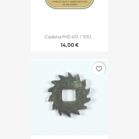
Cadena FHS 451 / 1051...
14,00 €
favorite_border