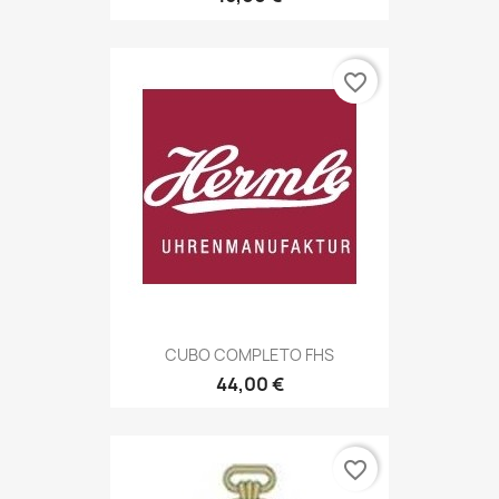
favorite_border
CUBO COMPLETO FHS
44,00 €
favorite_border