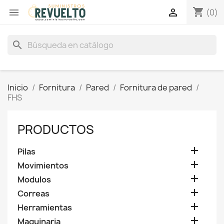
shopping_cart


(0)
search
Inicio
Fornitura
Pared
Fornitura de pared
FHS
PRODUCTOS

Pilas

Movimientos

Modulos

Correas

Herramientas

Maquinaria