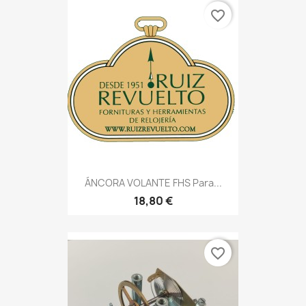
favorite_border
ÁNCORA VOLANTE FHS Para...
18,80 €
favorite_border