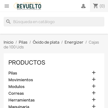
shopping_cart


(0)
search
Inicio
Pilas
Óxido de plata
Energizer
Cajas
de 100 Uds
PRODUCTOS

Pilas

Movimientos

Modulos

Correas

Herramientas

Maquinaria