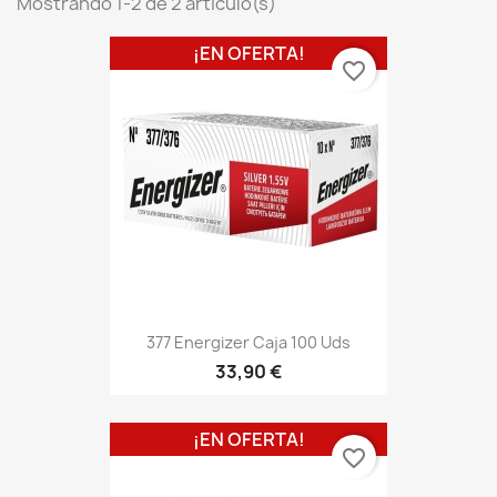
Mostrando 1-2 de 2 artículo(s)
¡EN OFERTA!
favorite_border
377 Energizer Caja 100 Uds
33,90 €
¡EN OFERTA!
favorite_border