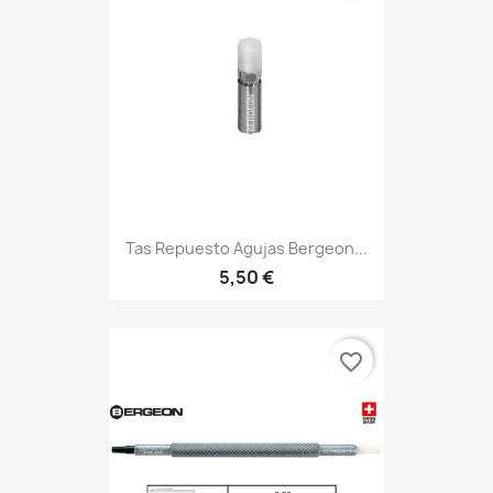
Tas Repuesto Agujas Bergeon...
5,50 €
favorite_border