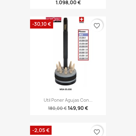
1.098,00 €
-30,10 €
favorite_border
Util Poner Agujas Con...
149,90 €
180,00 €
-2,05 €
favorite_border