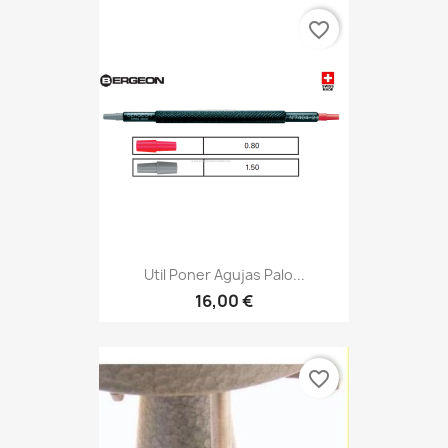
favorite_border
Util Poner Agujas Palo...
16,00 €
favorite_border