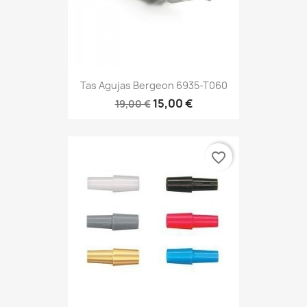
Tas Agujas Bergeon 6935-T060
15,00 €
19,00 €
favorite_border