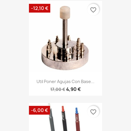
-12,10 €
favorite_border
Util Poner Agujas Con Base...
4,90 €
17,00 €
-6,00 €
favorite_border