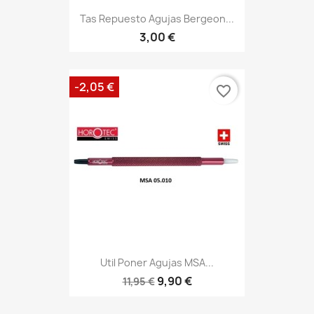
Tas Repuesto Agujas Bergeon...
3,00 €
-2,05 €
favorite_border
Util Poner Agujas MSA...
9,90 €
11,95 €