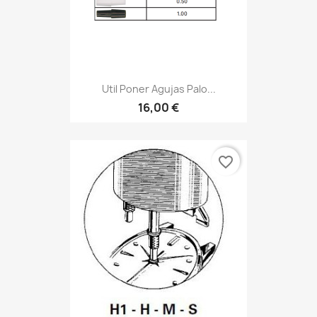
Util Poner Agujas Palo...
16,00 €
favorite_border