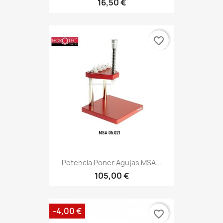
16,50 €
favorite_border
Potencia Poner Agujas MSA...
105,00 €
-4,00 €
favorite_border