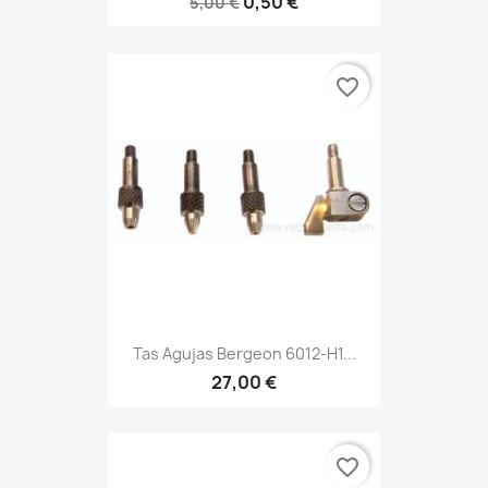
0,50 €
5,00 €
favorite_border
Tas Agujas Bergeon 6012-H1...
27,00 €
favorite_border