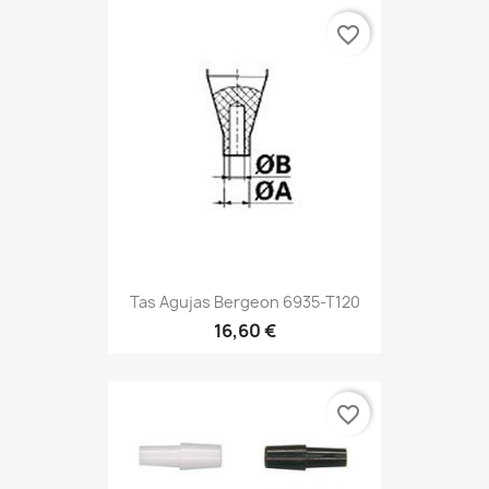
favorite_border
Tas Agujas Bergeon 6935-T120
16,60 €
favorite_border