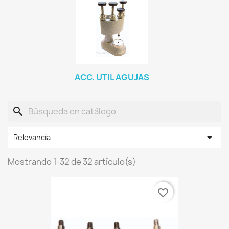
ACC. UTIL AGUJAS
search

Relevancia
Mostrando 1-32 de 32 artículo(s)
favorite_border