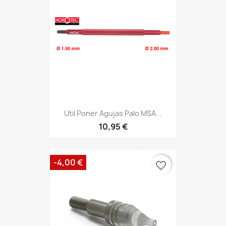
Util Poner Agujas Palo MSA...
10,95 €
-4,00 €
favorite_border