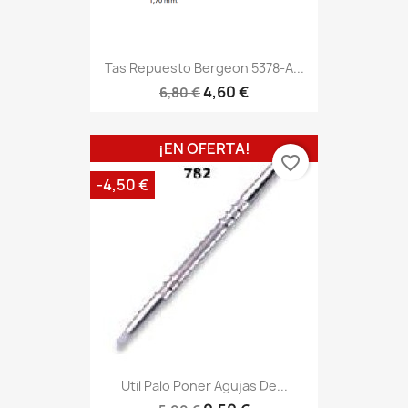
Tas Repuesto Bergeon 5378-A...
4,60 €
6,80 €
¡EN OFERTA!
favorite_border
-4,50 €
Util Palo Poner Agujas De...