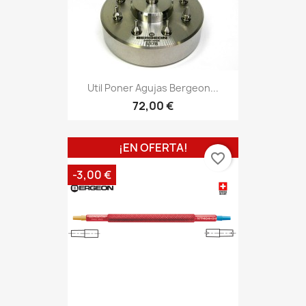
Util Poner Agujas Bergeon...
72,00 €
¡EN OFERTA!
favorite_border
-3,00 €