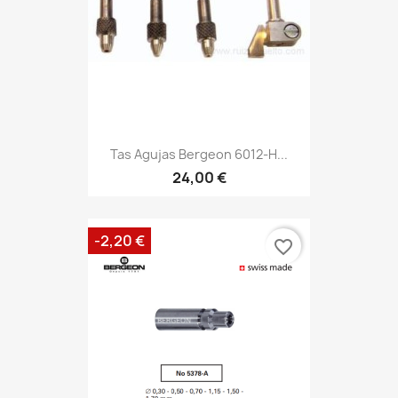
Tas Agujas Bergeon 6012-H...
24,00 €
-2,20 €
favorite_border