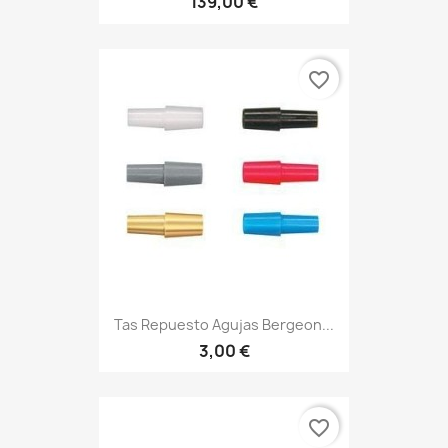
139,00 €
favorite_border
Tas Repuesto Agujas Bergeon...
3,00 €
favorite_border