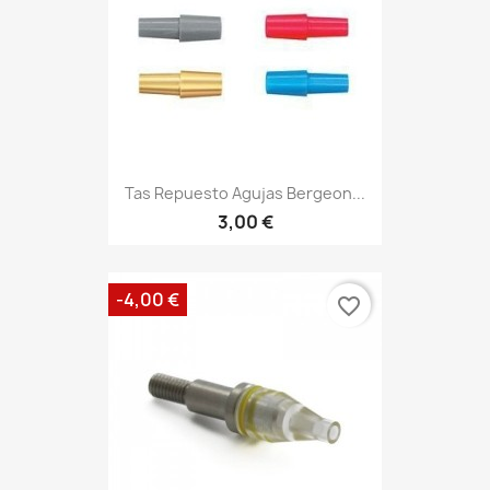
Tas Repuesto Agujas Bergeon...
3,00 €
-4,00 €
favorite_border