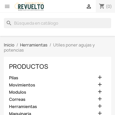
shopping_cart


(0)
search
Inicio
Herramientas
Utiles poner agujas y
potencias
PRODUCTOS

Pilas

Movimientos

Modulos

Correas

Herramientas

Maquinaria