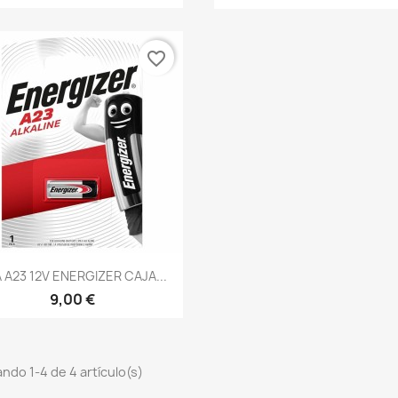
favorite_border
A A23 12V ENERGIZER CAJA...
9,00 €
ndo 1-4 de 4 artículo(s)