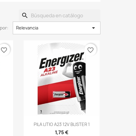
search

por:
Relevancia
favorite_border
favorite_border
PILA LITIO A23 12V BLISTER 1
1,75 €