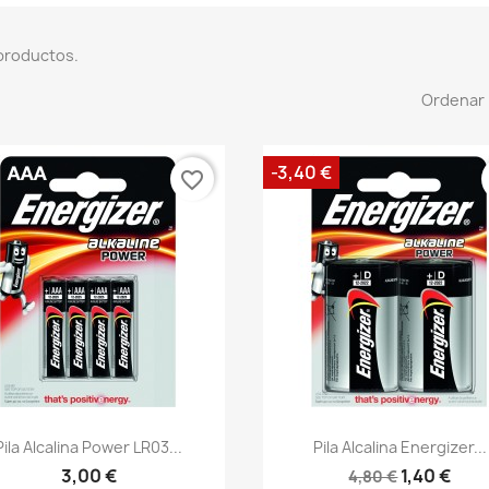
productos.
Ordenar 
-3,40 €
favorite_border
Pila Alcalina Power LR03...
Pila Alcalina Energizer...
3,00 €
1,40 €
4,80 €