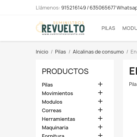
Llámenos:
915216149 / 635065677 Whatsa
PILAS
MODU
Inicio
Pilas
Alcalinas de consumo
En
E
PRODUCTOS

Pil
Pilas

Movimientos

Modulos

Correas

Herramientas

Maquinaria

Fornitura