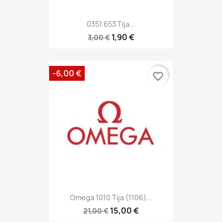
0351.653 Tija...
1,90 €
3,00 €
-6,00 €
favorite_border
Omega 1010 Tija (1106)...
15,00 €
21,00 €