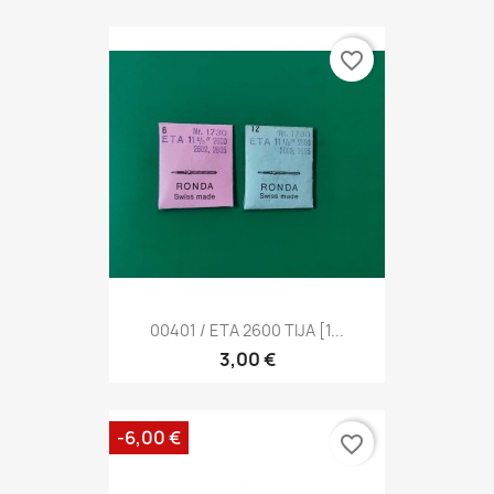
favorite_border
00401 / ETA 2600 TIJA [1...
3,00 €
-6,00 €
favorite_border