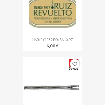
HARLEY 1062 BOLSA 10 PZ
6,00 €
favorite_border