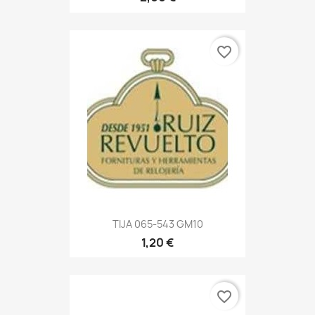
favorite_border
TIJA 065-543 GM10
1,20 €
favorite_border