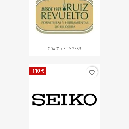
00401 / ETA 2789
-1,10 €
favorite_border