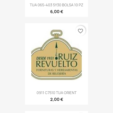
TIJA 065-403 5Y30 BOLSA 10 PZ
6,00 €
favorite_border
0911 C7510 TIJA ORIENT
2,00 €