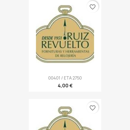
favorite_border
00401 / ETA 2750
4,00 €
favorite_border