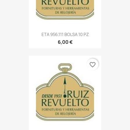
ETA 956.111 BOLSA 10 PZ
6,00 €
favorite_border