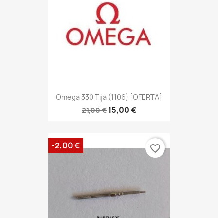
Omega 330 Tija (1106) [OFERTA]
15,00 €
21,00 €
-2,00 €
favorite_border