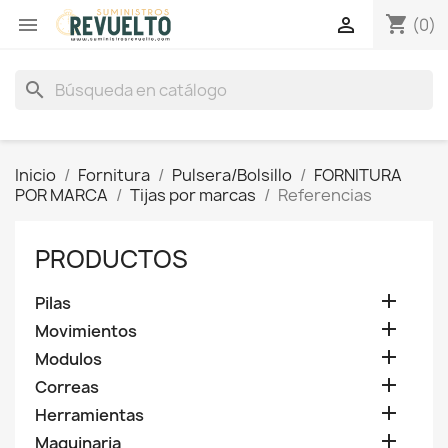
shopping_cart


(0)
search
Inicio
Fornitura
Pulsera/Bolsillo
FORNITURA
POR MARCA
Tijas por marcas
Referencias
PRODUCTOS

Pilas

Movimientos

Modulos

Correas

Herramientas

Maquinaria