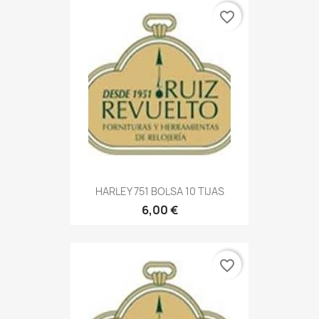
favorite_border
HARLEY 751 BOLSA 10 TIJAS
6,00 €
favorite_border