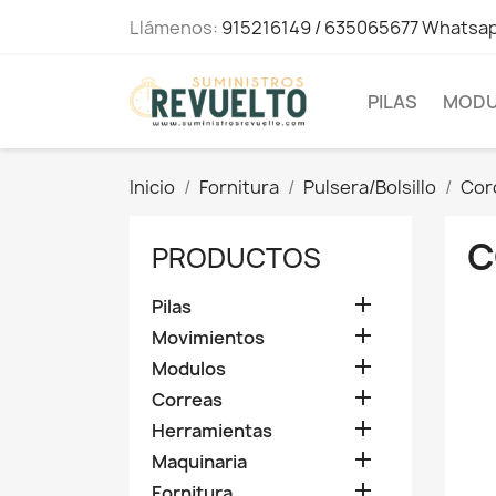
Llámenos:
915216149 / 635065677 Whatsa
PILAS
MODU
Inicio
Fornitura
Pulsera/Bolsillo
Cor
C
PRODUCTOS

Pilas

Movimientos

Modulos

Correas

Herramientas

Maquinaria

Fornitura