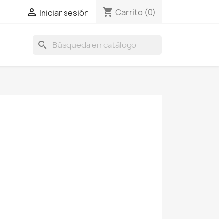
shopping_cart

Carrito
(0)
Iniciar sesión
search