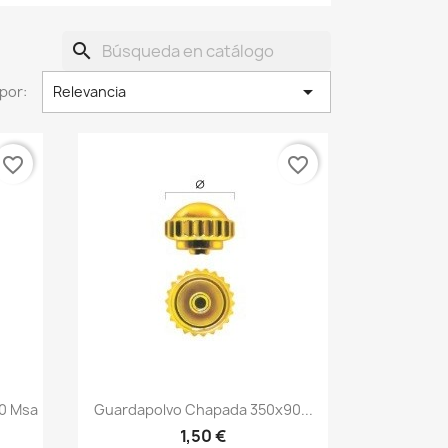
search

por:
Relevancia
favorite_border
favorite_border
0 Msa
Guardapolvo Chapada 350x90...
1,50 €