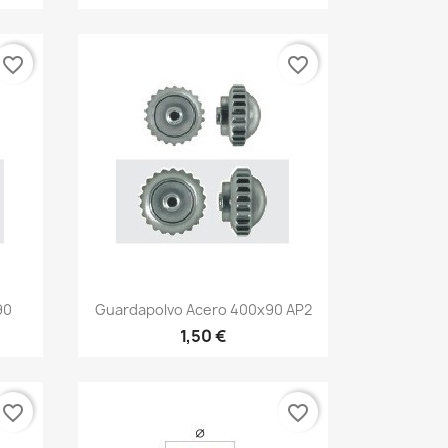
favorite_border
favorite_border
90
Guardapolvo Acero 400x90 AP2
1,50 €
favorite_border
favorite_border