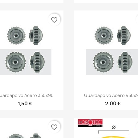
favorite_border
uardapolvo Acero 350x90
Guardapolvo Acero 450x
1,50 €
2,00 €
favorite_border