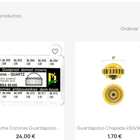
productos.
Ordenar 
favorite_border
che Coronas Guardapolvo...
Guardapolvo Chapada 450x9
24,00 €
1,70 €