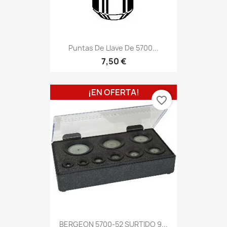
Puntas De Llave De 5700...
7,50 €
¡EN OFERTA!
favorite_border
BERGEON 5700-52 SURTIDO 9...