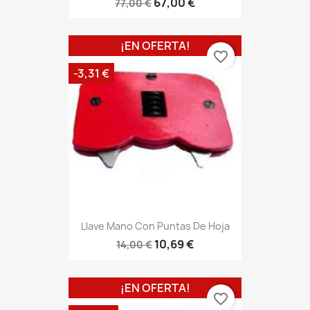
67,00 €
77,00 €
¡EN OFERTA!
favorite_border
-3,31 €
Llave Mano Con Puntas De Hoja
10,69 €
14,00 €
¡EN OFERTA!
favorite_border