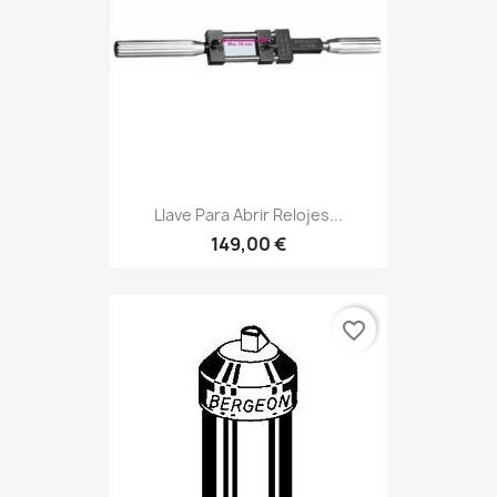
Llave Para Abrir Relojes...
149,00 €
favorite_border