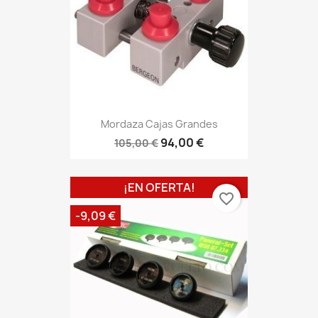
Mordaza Cajas Grandes
94,00 €
105,00 €
¡EN OFERTA!
favorite_border
-9,09 €