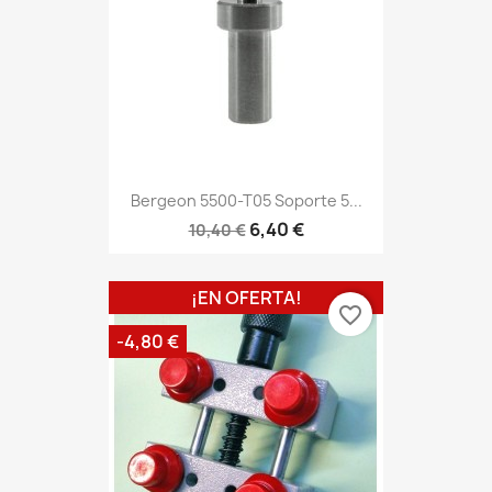
Bergeon 5500-T05 Soporte 5...
6,40 €
10,40 €
¡EN OFERTA!
favorite_border
-4,80 €