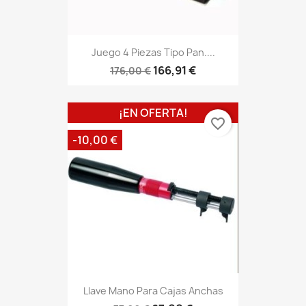
Juego 4 Piezas Tipo Pan....
166,91 €
176,00 €
¡EN OFERTA!
favorite_border
-10,00 €
Llave Mano Para Cajas Anchas