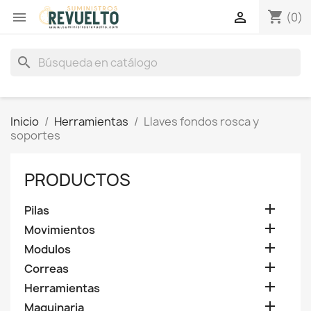
shopping_cart


(0)
search
Inicio
Herramientas
Llaves fondos rosca y
soportes
PRODUCTOS

Pilas

Movimientos

Modulos

Correas

Herramientas

Maquinaria