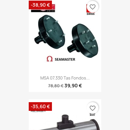
-38,90 €
favorite_border
MSA 07.330 Tas Fondos...
39,90 €
78,80 €
-35,60 €
favorite_border