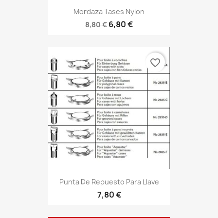
Mordaza Tases Nylon
6,80 €
8,80 €
favorite_border
Punta De Repuesto Para Llave
7,80 €