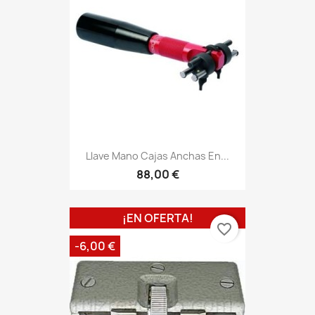
Llave Mano Cajas Anchas En...
88,00 €
¡EN OFERTA!
favorite_border
-6,00 €