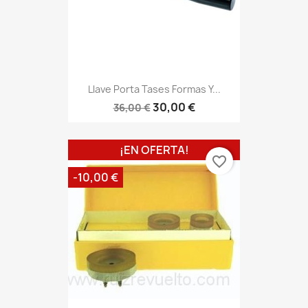
Llave Porta Tases Formas Y...
30,00 €
36,00 €
¡EN OFERTA!
favorite_border
-10,00 €