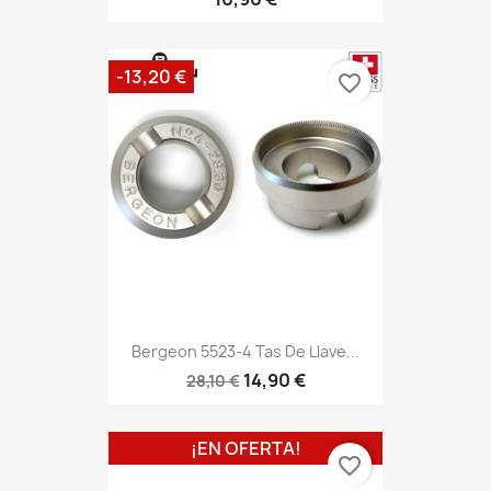
-13,20 €
favorite_border
Bergeon 5523-4 Tas De Llave...
14,90 €
28,10 €
¡EN OFERTA!
favorite_border