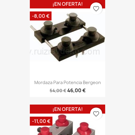
¡EN OFERTA!
favorite_border
-8,00 €
Mordaza Para Potencia Bergeon
46,00 €
54,00 €
¡EN OFERTA!
favorite_border
-11,00 €