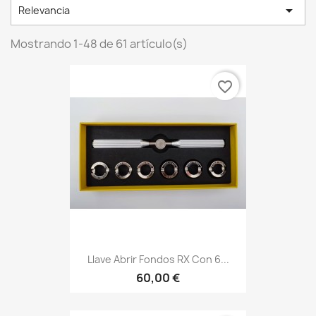

Relevancia
Mostrando 1-48 de 61 artículo(s)
favorite_border
Llave Abrir Fondos RX Con 6...
60,00 €