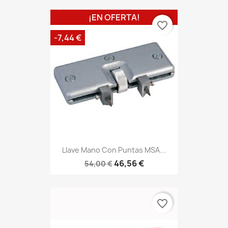
¡EN OFERTA!
favorite_border
-7,44 €
Llave Mano Con Puntas MSA...
46,56 €
54,00 €
favorite_border