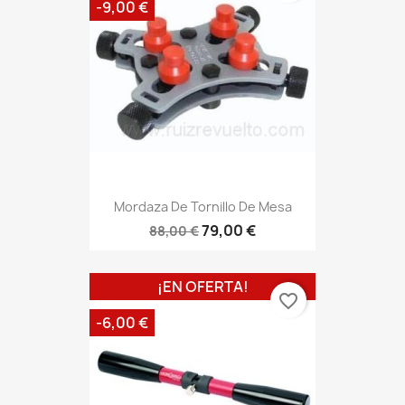
-9,00 €
Mordaza De Tornillo De Mesa
79,00 €
88,00 €
¡EN OFERTA!
favorite_border
-6,00 €