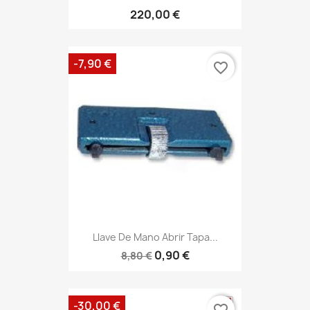
220,00 €
-7,90 €
favorite_border
Llave De Mano Abrir Tapa...
0,90 €
8,80 €
-30,00 €
favorite_border