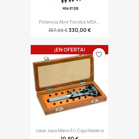
Potencia Abrir Fondos MSA...
330,00 €
357,00 €
¡EN OFERTA!
favorite_border
Llave Jaxa Mano En Caja Madera
10,90 €