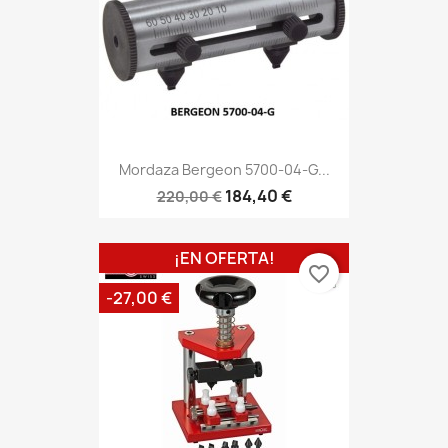
Mordaza Bergeon 5700-04-G...
184,40 €
220,00 €
¡EN OFERTA!
favorite_border
-27,00 €