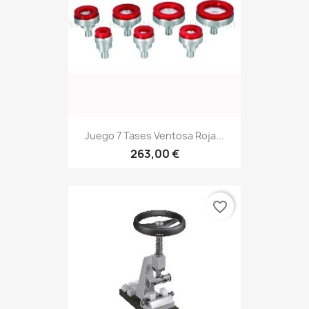
Juego 7 Tases Ventosa Roja...
263,00 €
favorite_border