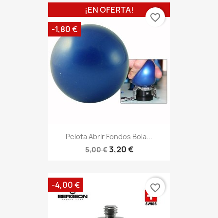
¡EN OFERTA!
favorite_border
-1,80 €
Pelota Abrir Fondos Bola...
3,20 €
5,00 €
-4,00 €
favorite_border