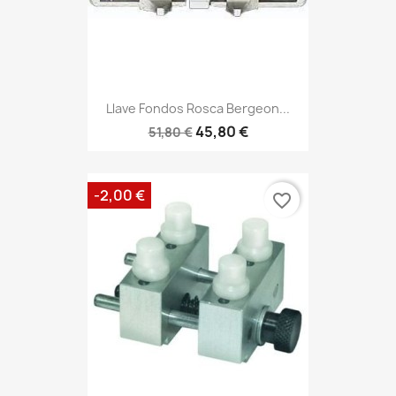
Llave Fondos Rosca Bergeon...
45,80 €
51,80 €
-2,00 €
favorite_border