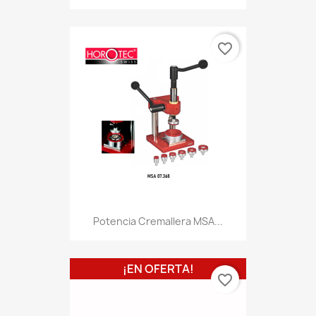
favorite_border
Potencia Cremallera MSA...
¡EN OFERTA!
favorite_border