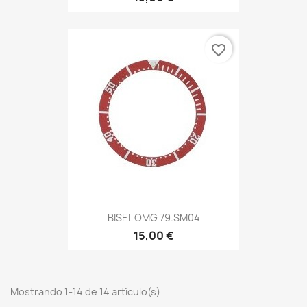
favorite_border
BISEL OMG 79.SM04
15,00 €
Mostrando 1-14 de 14 artículo(s)