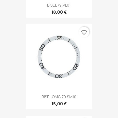
BISEL 79.PL01
18,00 €
favorite_border
BISEL OMG 79.SM10
15,00 €