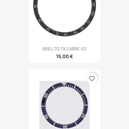
BISEL TG 79.CARRE-02
15,00 €
favorite_border