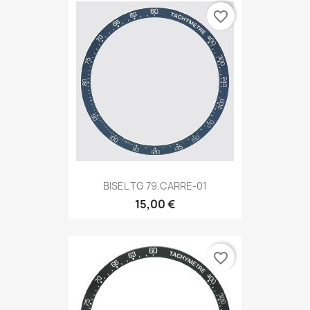
favorite_border
BISEL TG 79.CARRE-01
15,00 €
favorite_border