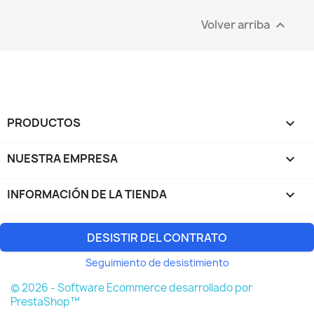
Volver arriba

PRODUCTOS

NUESTRA EMPRESA

INFORMACIÓN DE LA TIENDA
keyboard_arrow_down
DESISTIR DEL CONTRATO
Seguimiento de desistimiento
© 2026 - Software Ecommerce desarrollado por
PrestaShop™