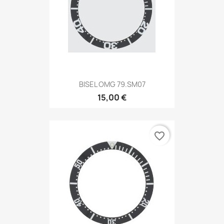
BISEL OMG 79.SM07
15,00 €
favorite_border