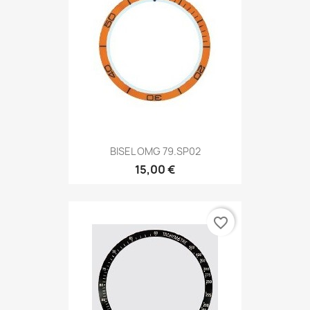
BISEL OMG 79.SP02
15,00 €
favorite_border