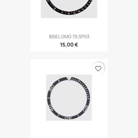
BISEL OMG 79.SP03
15,00 €
favorite_border