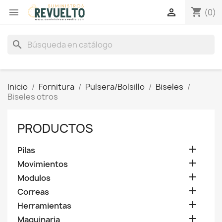
shopping_cart


(0)
search
Inicio
Fornitura
Pulsera/Bolsillo
Biseles
Biseles otros
PRODUCTOS

Pilas

Movimientos

Modulos

Correas

Herramientas

Maquinaria