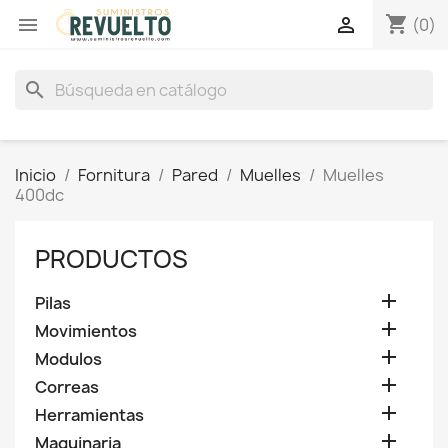
shopping_cart


(0)
search
Inicio
Fornitura
Pared
Muelles
Muelles
400dc
PRODUCTOS

Pilas

Movimientos

Modulos

Correas

Herramientas

Maquinaria