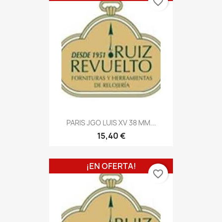
favorite_border
PARIS JGO LUIS XV 38 MM...
15,40 €
¡EN OFERTA!
favorite_border