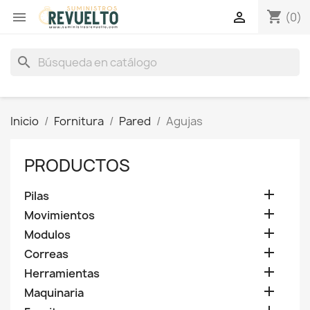
shopping_cart


(0)
search
Inicio
Fornitura
Pared
Agujas
PRODUCTOS

Pilas

Movimientos

Modulos

Correas

Herramientas

Maquinaria