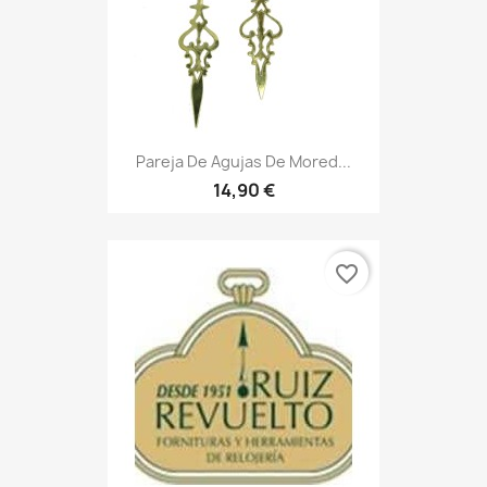
Pareja De Agujas De Mored...
14,90 €
favorite_border