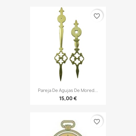
favorite_border
Pareja De Agujas De Mored...
15,00 €
favorite_border