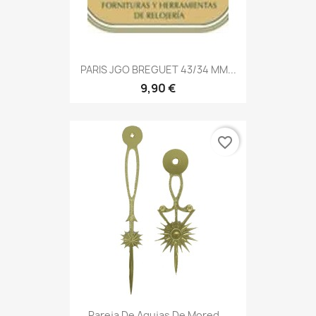
PARIS JGO BREGUET 43/34 MM...
9,90 €
favorite_border
Pareja De Agujas De Mored...