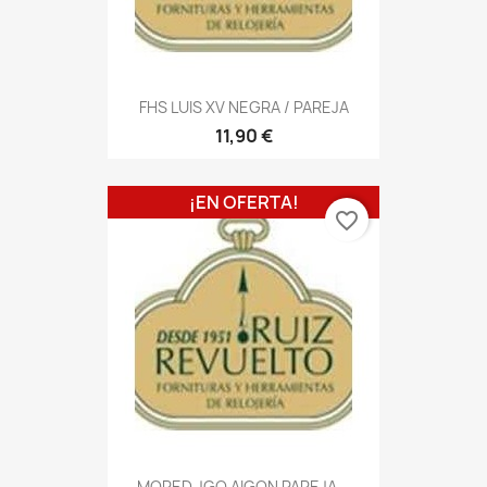
FHS LUIS XV NEGRA / PAREJA
11,90 €
¡EN OFERTA!
favorite_border
MORED JGO AIGON PAREJA...