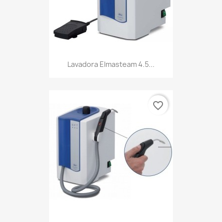
Lavadora Elmasteam 4.5...
favorite_border