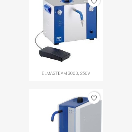
favorite_border
ELMASTEAM 3000, 230V
favorite_border