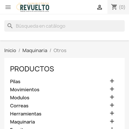
shopping_cart


(0)
search
Inicio
Maquinaria
Otros
PRODUCTOS

Pilas

Movimientos

Modulos

Correas

Herramientas

Maquinaria