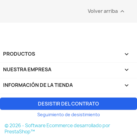
Volver arriba

PRODUCTOS

NUESTRA EMPRESA

INFORMACIÓN DE LA TIENDA
keyboard_arrow_down
DESISTIR DEL CONTRATO
Seguimiento de desistimiento
© 2026 - Software Ecommerce desarrollado por
PrestaShop™