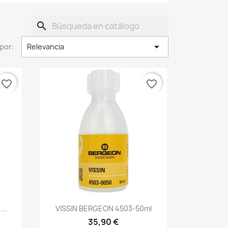
search

por:
Relevancia
favorite_border
favorite_border
..
VISSIN BERGEON 4503-50ml
35,90 €