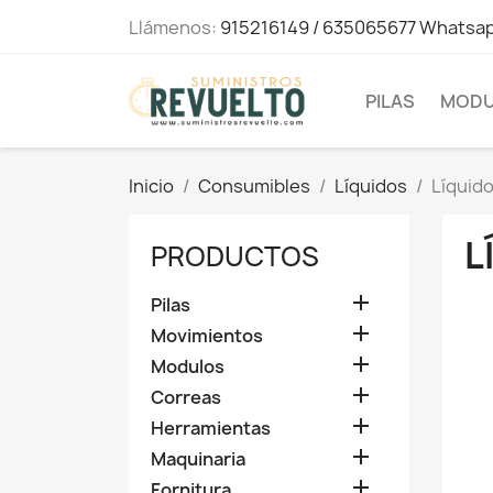
Llámenos:
915216149 / 635065677 Whatsa
PILAS
MODU
Inicio
Consumibles
Líquidos
Líquido
L
PRODUCTOS

Pilas

Movimientos

Modulos

Correas

Herramientas

Maquinaria

Fornitura