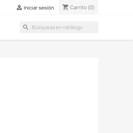
shopping_cart

Carrito
(0)
Iniciar sesión
search