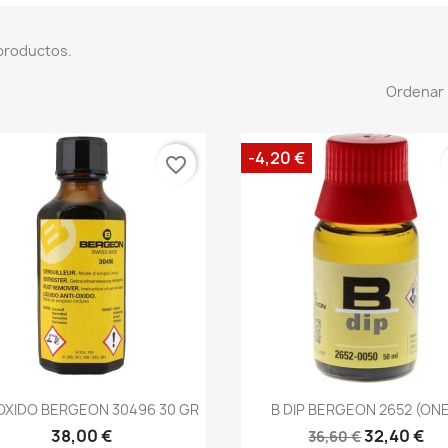
productos.
Ordenar 
-4,20 €
favorite_border
OXIDO BERGEON 30496 30 GR
B DIP BERGEON 2652 (ONE.
38,00 €
32,40 €
36,60 €