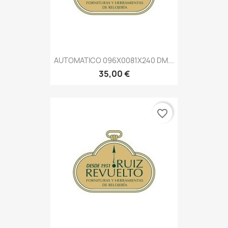
AUTOMATICO 096X0081X240 DM...
35,00 €
favorite_border