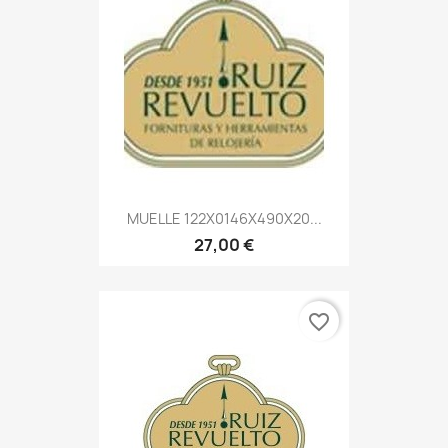
MUELLE 122X0146X490X20...
27,00 €
favorite_border