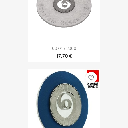
00771 / 2000
17,70 €
favorite_border