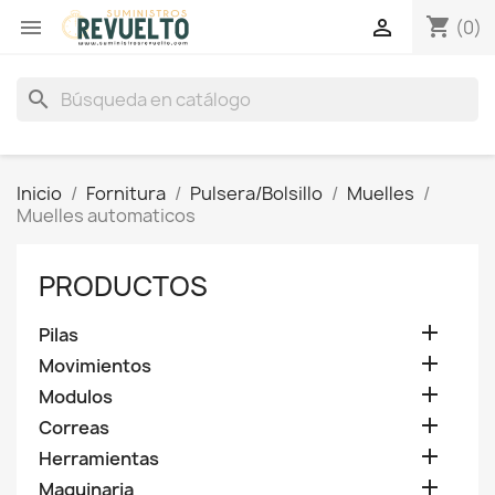
shopping_cart


(0)
search
Inicio
Fornitura
Pulsera/Bolsillo
Muelles
Muelles automaticos
PRODUCTOS

Pilas

Movimientos

Modulos

Correas

Herramientas

Maquinaria