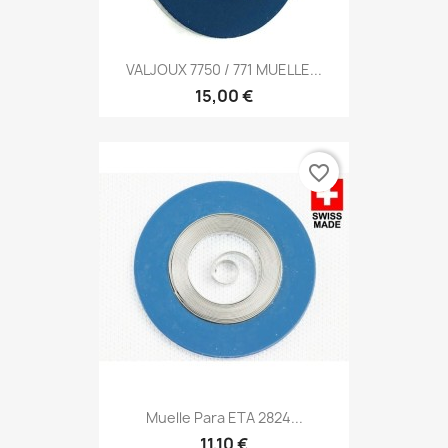
VALJOUX 7750 / 771 MUELLE...
15,00 €
favorite_border
Muelle Para ETA 2824...
11,10 €