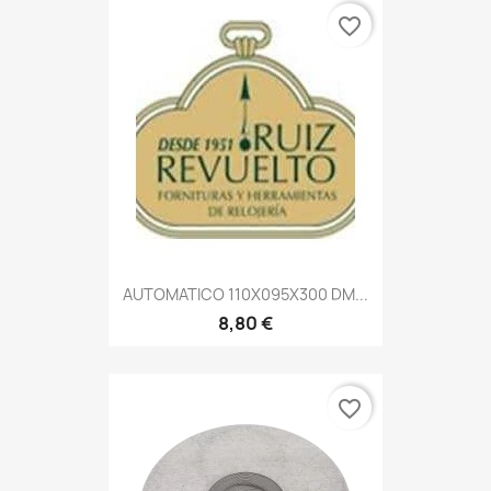
favorite_border
AUTOMATICO 110X095X300 DM...
8,80 €
favorite_border