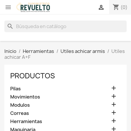
shopping_cart


(0)
search
Inicio
Herramientas
Utiles achicar armis
Utiles
achicar A+F
PRODUCTOS

Pilas

Movimientos

Modulos

Correas

Herramientas

Maquinaria