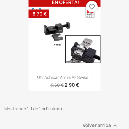
¡EN OFERTA!
favorite_border
-8,70 €
Util Achicar Armis AF Swiss...
2,90 €
11,60 €
Mostrando 1-1 de 1 artículo(s)
Volver arriba
