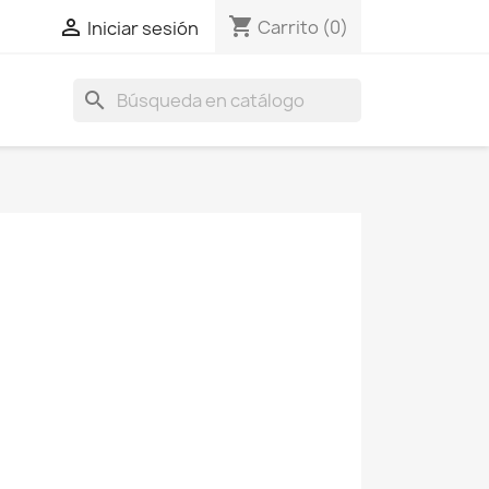
shopping_cart

Carrito
(0)
Iniciar sesión
search