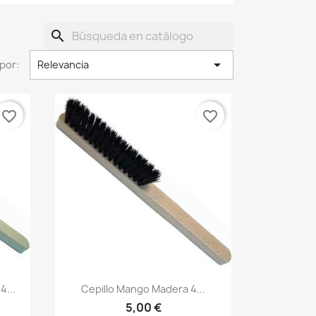
search

por:
Relevancia
favorite_border
favorite_border
4...
Cepillo Mango Madera 4...
5,00 €