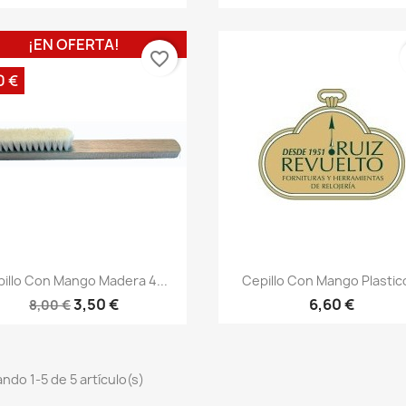
¡EN OFERTA!
favorite_border
0 €
illo Con Mango Madera 4...
Cepillo Con Mango Plastico
3,50 €
6,60 €
8,00 €
ndo 1-5 de 5 artículo(s)