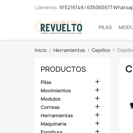
Llámenos:
915216149 / 635065677 Whatsa
PILAS
MODU
Inicio
Herramientas
Cepillos
Cepill
C
PRODUCTOS

Pilas

Movimientos

Modulos

Correas

Herramientas

Maquinaria

Fornitura