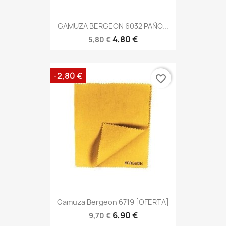
GAMUZA BERGEON 6032 PAÑO...
4,80 €
5,80 €
-2,80 €
favorite_border
Gamuza Bergeon 6719 [OFERTA]
6,90 €
9,70 €