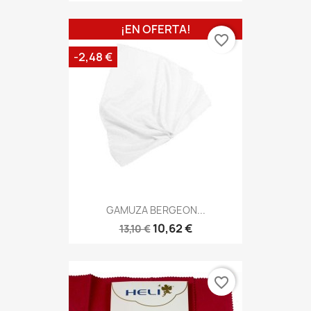
¡EN OFERTA!
favorite_border
-2,48 €
GAMUZA BERGEON...
10,62 €
13,10 €
favorite_border