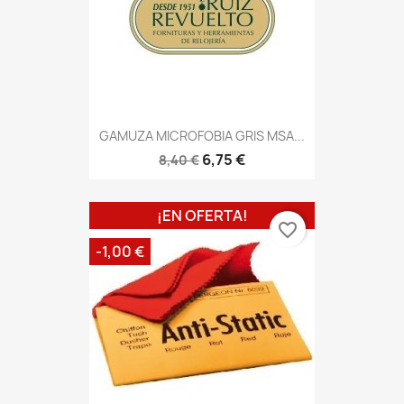
GAMUZA MICROFOBIA GRIS MSA...
6,75 €
8,40 €
¡EN OFERTA!
favorite_border
-1,00 €