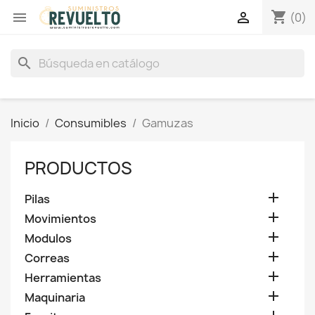
shopping_cart


(0)
search
Inicio
Consumibles
Gamuzas
PRODUCTOS

Pilas

Movimientos

Modulos

Correas

Herramientas

Maquinaria