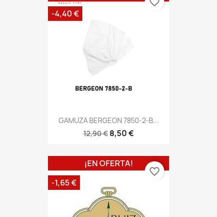
favorite_border
-4,40 €
GAMUZA BERGEON 7850-2-B...
8,50 €
12,90 €
¡EN OFERTA!
favorite_border
-1,65 €