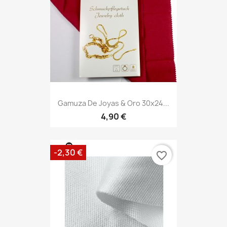
Gamuza De Joyas & Oro 30x24...
4,90 €
-2,30 €
favorite_border