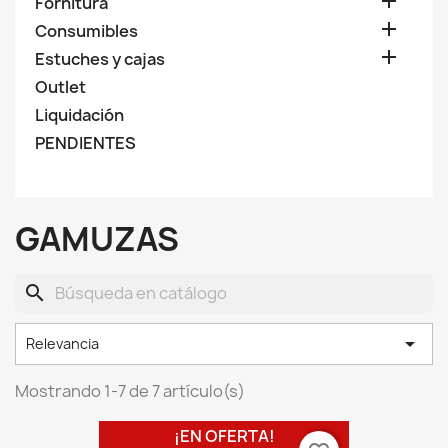

Fornitura

Consumibles

Estuches y cajas
Outlet
Liquidación
PENDIENTES
GAMUZAS
search

Relevancia
Mostrando 1-7 de 7 artículo(s)
¡EN OFERTA!