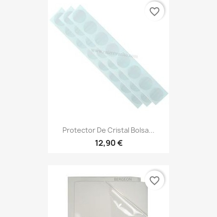
favorite_border
Protector De Cristal Bolsa...
12,90 €
favorite_border