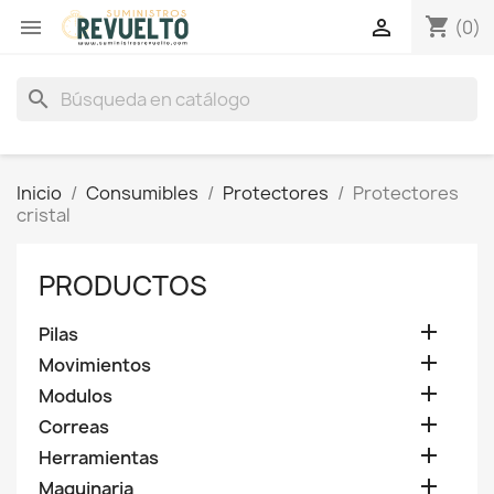
shopping_cart


(0)
search
Inicio
Consumibles
Protectores
Protectores
cristal
PRODUCTOS

Pilas

Movimientos

Modulos

Correas

Herramientas

Maquinaria