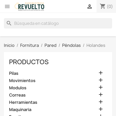
shopping_cart


(0)
search
Inicio
Fornitura
Pared
Péndolas
Holandes
PRODUCTOS

Pilas

Movimientos

Modulos

Correas

Herramientas

Maquinaria