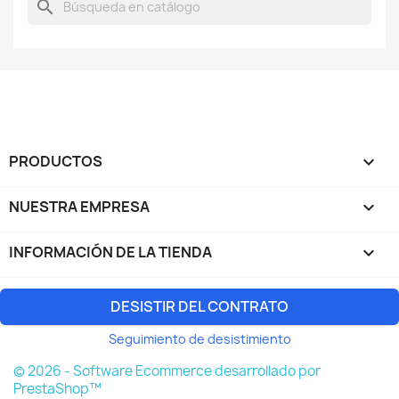
search
PRODUCTOS

NUESTRA EMPRESA

INFORMACIÓN DE LA TIENDA
keyboard_arrow_down
DESISTIR DEL CONTRATO
Seguimiento de desistimiento
© 2026 - Software Ecommerce desarrollado por
PrestaShop™