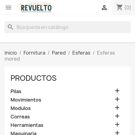
shopping_cart


(0)
search
Inicio
Fornitura
Pared
Esferas
Esferas
mored
PRODUCTOS

Pilas

Movimientos

Modulos

Correas

Herramientas

Maquinaria