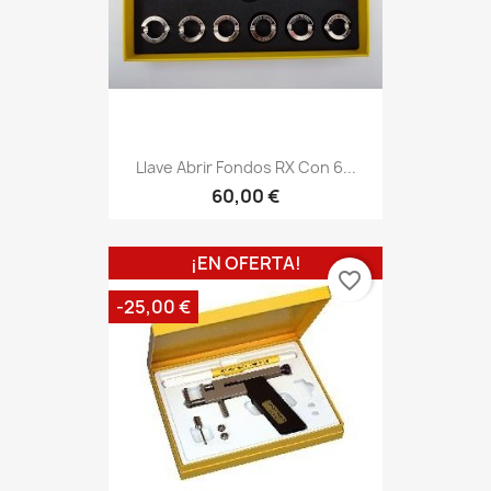
Llave Abrir Fondos RX Con 6...
60,00 €
¡EN OFERTA!
favorite_border
-25,00 €