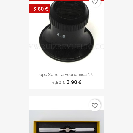
favorite_border
-3,60 €
Lupa Sencilla Economica Nº...
0,90 €
4,50 €
favorite_border