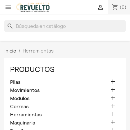
shopping_cart


(0)
search
Inicio
Herramientas
PRODUCTOS

Pilas

Movimientos

Modulos

Correas

Herramientas

Maquinaria