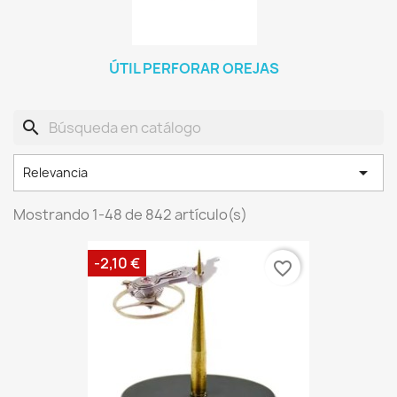
ÚTIL PERFORAR OREJAS
search

Relevancia
Mostrando 1-48 de 842 artículo(s)
-2,10 €
favorite_border