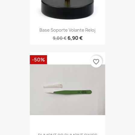
Base Soporte Volante Reloj
6,90 €
9,00 €
-50%
favorite_border