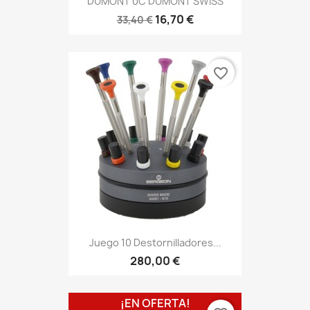
DUMONT 0C DUMONT SWISS
16,70 €
33,40 €
favorite_border
Juego 10 Destornilladores...
280,00 €
¡EN OFERTA!