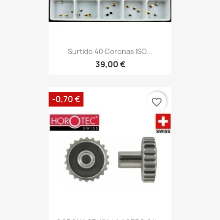
Surtido 40 Coronas ISO...
39,00 €
-0,70 €
favorite_border