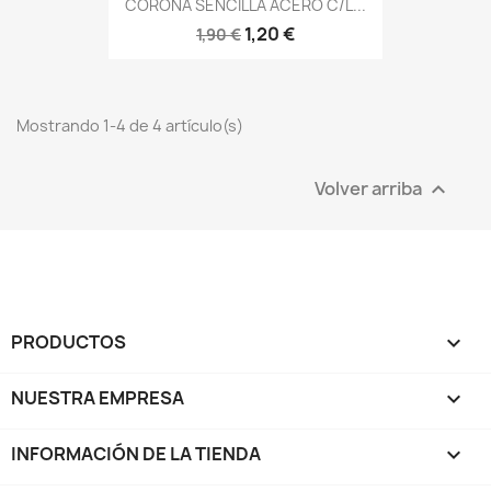
CORONA SENCILLA ACERO C/L...
1,20 €
1,90 €
Mostrando 1-4 de 4 artículo(s)
Volver arriba

PRODUCTOS

NUESTRA EMPRESA

INFORMACIÓN DE LA TIENDA
keyboard_arrow_down