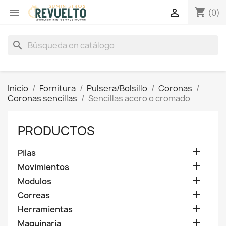
shopping_cart


(0)
search
Inicio
Fornitura
Pulsera/Bolsillo
Coronas
Coronas sencillas
Sencillas acero o cromado
PRODUCTOS

Pilas

Movimientos

Modulos

Correas

Herramientas

Maquinaria