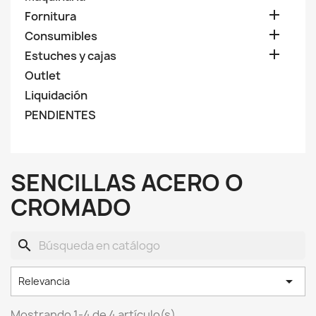

Fornitura

Consumibles

Estuches y cajas
Outlet
Liquidación
PENDIENTES
SENCILLAS ACERO O
CROMADO
search

Relevancia
Mostrando 1-4 de 4 artículo(s)