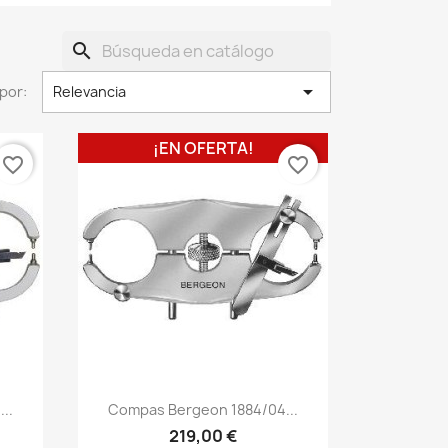
search

por:
Relevancia
¡EN OFERTA!
favorite_border
favorite_border
..
Compas Bergeon 1884/04...
219,00 €