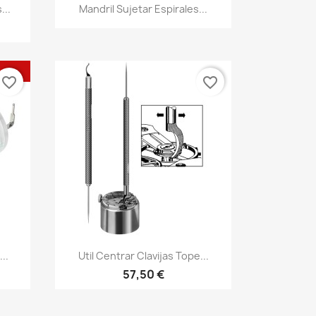
...
Mandril Sujetar Espirales...
favorite_border
favorite_border
..
Util Centrar Clavijas Tope...
57,50 €