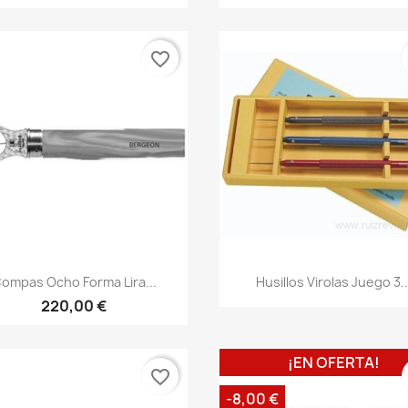
favorite_border
ompas Ocho Forma Lira...
Husillos Virolas Juego 3..
220,00 €
¡EN OFERTA!
favorite_border
-8,00 €