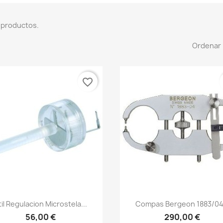
 productos.
Ordenar 
favorite_border
til Regulacion Microstela...
Compas Bergeon 1883/04.
56,00 €
290,00 €