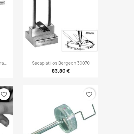
a...
Sacaplatillos Bergeon 30070
83,80 €
favorite_border
favorite_border