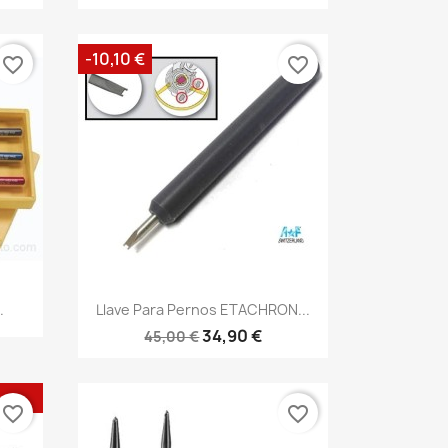
-10,10 €
favorite_border
favorite_border
.
Llave Para Pernos ETACHRON...
34,90 €
45,00 €
favorite_border
favorite_border