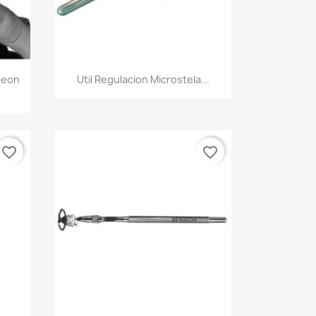
geon
Util Regulacion Microstela...
favorite_border
favorite_border