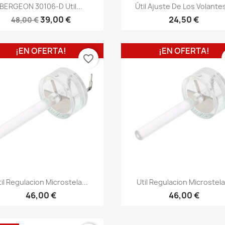
BERGEON 30106-D Util...
Útil Ajuste De Los Volantes
39,00 €
24,50 €
48,00 €
¡EN OFERTA!
¡EN OFERTA!
favorite_border
til Regulacion Microstela...
Util Regulacion Microstela.
46,00 €
46,00 €