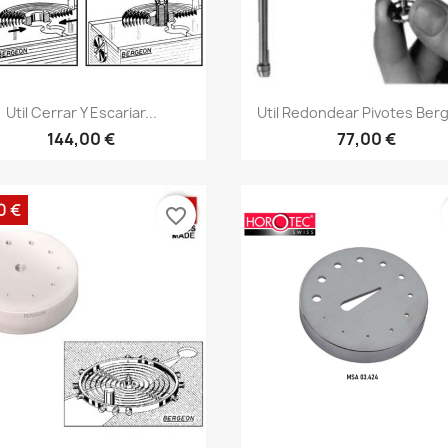
Util Cerrar Y Escariar...
Util Redondear Pivotes Ber
144,00 €
77,00 €
0 €
favorite_border