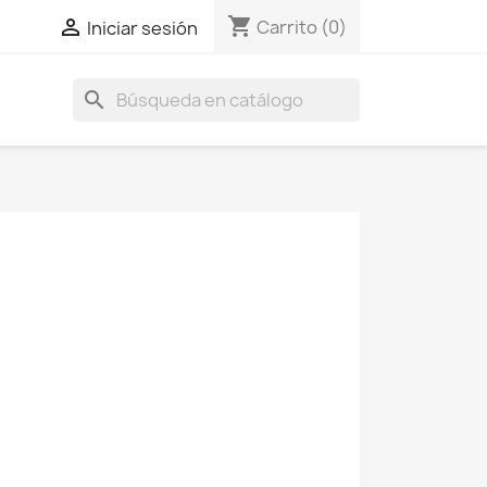
shopping_cart

Carrito
(0)
Iniciar sesión
search