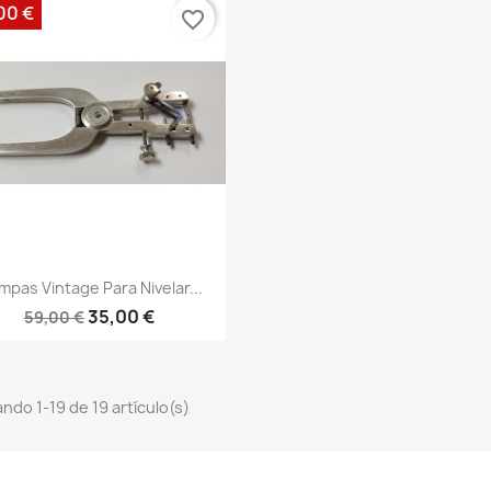
00 €
favorite_border
pas Vintage Para Nivelar...
35,00 €
59,00 €
ndo 1-19 de 19 artículo(s)