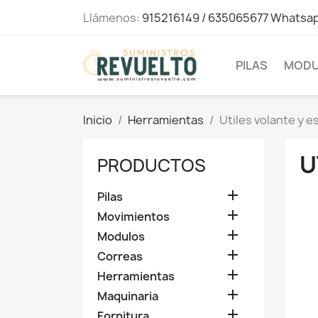
Llámenos:
915216149 / 635065677 Whatsa
PILAS
MODU
Inicio
Herramientas
Utiles volante y 
U
PRODUCTOS

Pilas

Movimientos

Modulos

Correas

Herramientas

Maquinaria

Fornitura