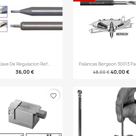
Llave De Regulacion Ref...
Palancas Bergeon 30013 Par
36,00 €
40,00 €
48,00 €
favorite_border