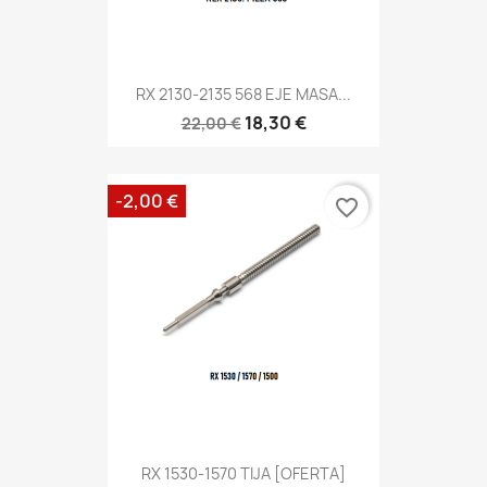
RX 2130-2135 568 EJE MASA...
18,30 €
22,00 €
-2,00 €
favorite_border
RX 1530-1570 TIJA [OFERTA]