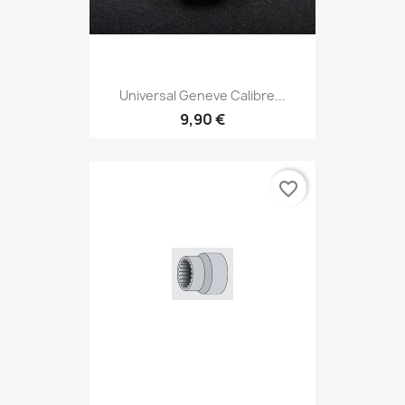
Universal Geneve Calibre...
9,90 €
favorite_border