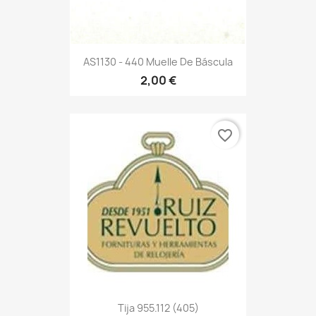
AS1130 - 440 Muelle De Báscula
2,00 €
favorite_border
Tija 955.112 (405)