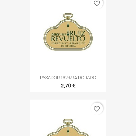
favorite_border
PASADOR 16233/4 DORADO
2,70 €
favorite_border