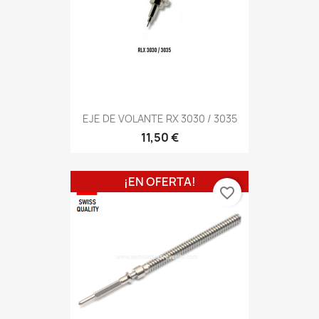
EJE DE VOLANTE RX 3030 / 3035
11,50 €
¡EN OFERTA!
favorite_border