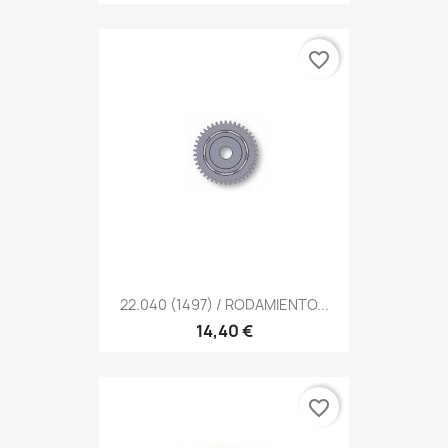
favorite_border
22.040 (1497) / RODAMIENTO...
14,40 €
favorite_border