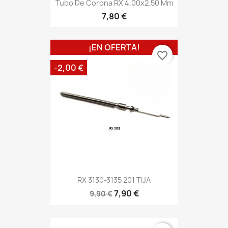
Tubo De Corona RX 4.00x2.50 Mm
7,80 €
¡EN OFERTA!
favorite_border
-2,00 €
RX 3130-3135 201 TIJA
7,90 €
9,90 €