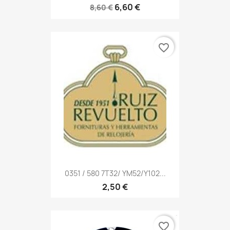
6,60 €
8,60 €
favorite_border
0351 / 580 7T32/ YM52/Y102...
2,50 €
favorite_border