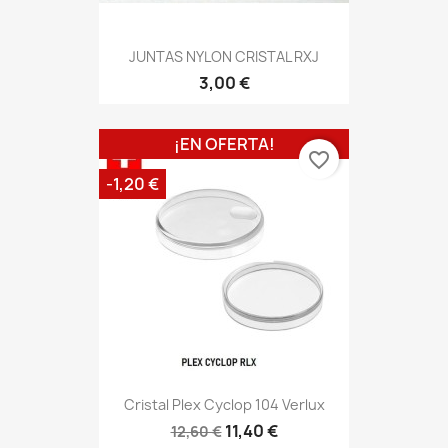
JUNTAS NYLON CRISTAL RXJ
3,00 €
¡EN OFERTA!
favorite_border
-1,20 €
Cristal Plex Cyclop 104 Verlux
11,40 €
12,60 €