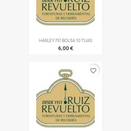
HARLEY 751 BOLSA 10 TIJAS
6,00 €
favorite_border