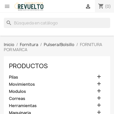
shopping_cart


(0)
search
Inicio
Fornitura
Pulsera/Bolsillo
FORNITURA
POR MARCA
PRODUCTOS

Pilas

Movimientos

Modulos

Correas

Herramientas

Maquinaria