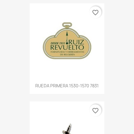
favorite_border
RUEDA PRIMERA 1530-1570 7831
favorite_border