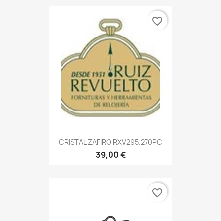
favorite_border
CRISTAL ZAFIRO RXV295.270PC
39,00 €
favorite_border