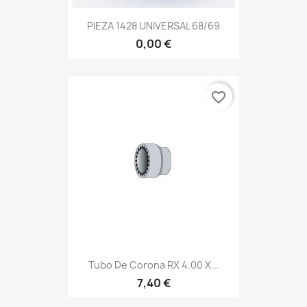
PIEZA 1428 UNIVERSAL 68/69
0,00 €
favorite_border
Tubo De Corona RX 4.00 X...
7,40 €