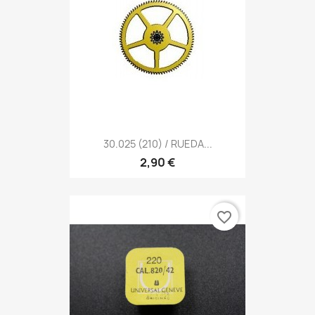
30.025 (210) / RUEDA...
2,90 €
favorite_border