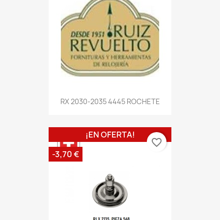
RX 2030-2035 4445 ROCHETE
¡EN OFERTA!
favorite_border
-3,70 €