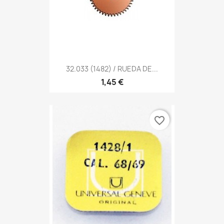
32.033 (1482) / RUEDA DE...
1,45 €
favorite_border