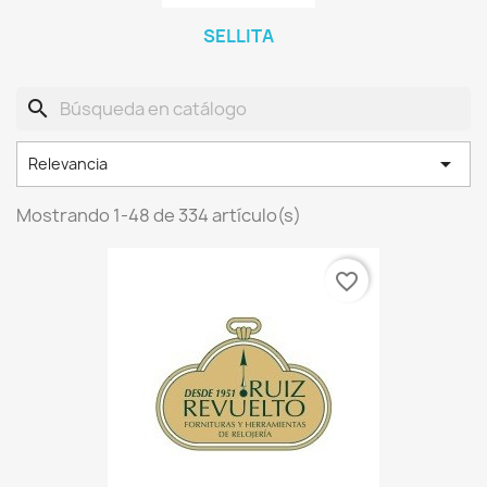
SELLITA
search

Relevancia
Mostrando 1-48 de 334 artículo(s)
favorite_border