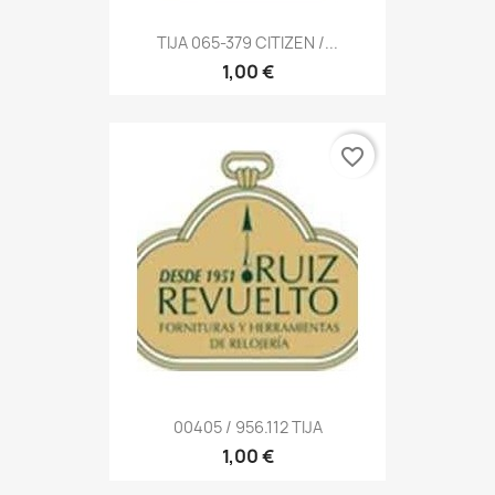
TIJA 065-379 CITIZEN /...
1,00 €
favorite_border
00405 / 956.112 TIJA
1,00 €