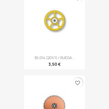
30.014 (201/1) / RUEDA...
3,50 €
favorite_border