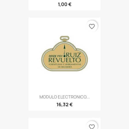
1,00 €
favorite_border
MODULO ELECTRONICO...
16,32 €
favorite_border