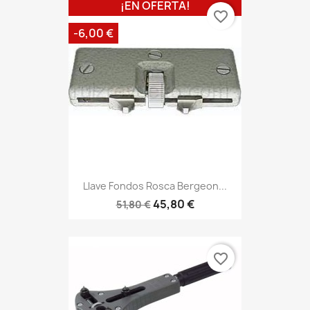
¡EN OFERTA!
favorite_border
-6,00 €
Llave Fondos Rosca Bergeon...
45,80 €
51,80 €
favorite_border