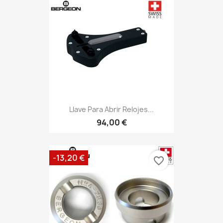
Llave Para Abrir Relojes...
94,00 €
-13,20 €
favorite_border