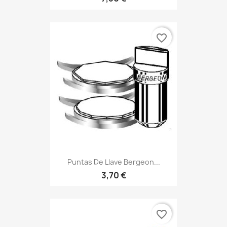
favorite_border
Puntas De Llave Bergeon...
3,70 €
favorite_border