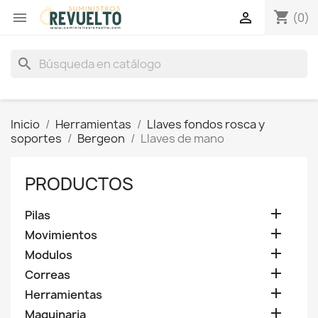
shopping_cart


(0)
search
Inicio
Herramientas
Llaves fondos rosca y
soportes
Bergeon
Llaves de mano
PRODUCTOS

Pilas

Movimientos

Modulos

Correas

Herramientas

Maquinaria