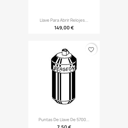
Llave Para Abrir Relojes...
149,00 €
favorite_border
Puntas De Llave De 5700...
7,50 €