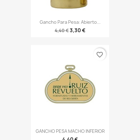
Gancho Para Pesa: Abierto...
3,30 €
4,40 €
favorite_border
GANCHO PESA MACHO INFERIOR
4,40 €