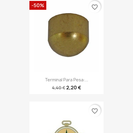
-50%
favorite_border
Terminal Para Pesa:...
2,20 €
4,40 €
favorite_border