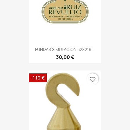
FUNDAS SIMULACION 32X219...
30,00 €
-1,10 €
favorite_border