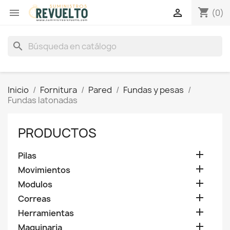
shopping_cart


(0)
search
Inicio
Fornitura
Pared
Fundas y pesas
Fundas latonadas
PRODUCTOS

Pilas

Movimientos

Modulos

Correas

Herramientas

Maquinaria