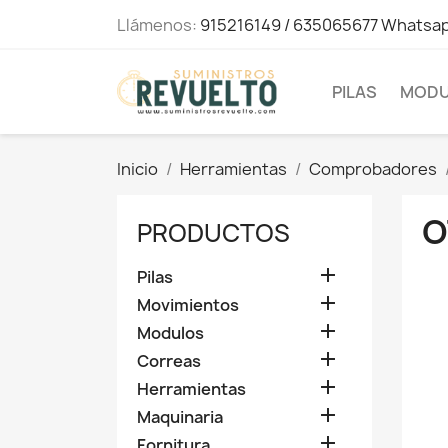
Llámenos:
915216149 / 635065677 Whatsa
PILAS
MODU
Inicio
Herramientas
Comprobadores
O
PRODUCTOS

Pilas

Movimientos

Modulos

Correas

Herramientas

Maquinaria

Fornitura