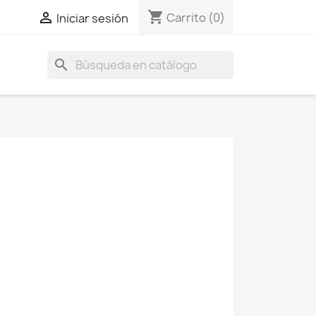
shopping_cart

Carrito
(0)
Iniciar sesión
search