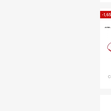
-1,6
C