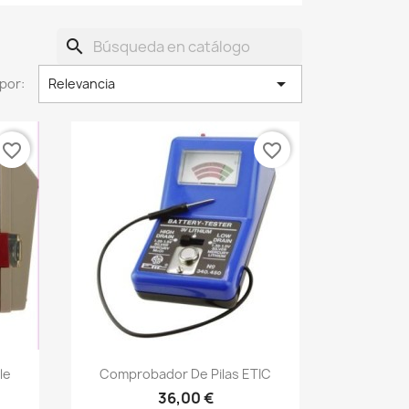
search

por:
Relevancia
favorite_border
favorite_border
le
Comprobador De Pilas ETIC
36,00 €