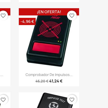
¡EN OFERTA!
favorite_border
favorite_border
-4,96 €
..
Comprobador De Impulsos...
41,24 €
46,20 €
favorite_border
favorite_border