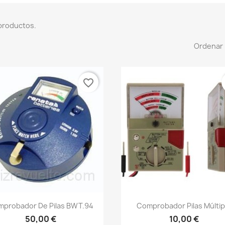
productos.
Ordenar 
favorite_border
probador De Pilas BWT.94
Comprobador Pilas Múltip
50,00 €
10,00 €