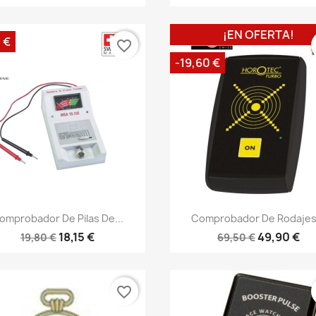
¡EN OFERTA!
5 €
favorite_border
-19,60 €
omprobador De Pilas De...
Comprobador De Rodajes.
18,15 €
49,90 €
19,80 €
69,50 €
favorite_border