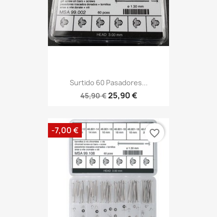
Surtido 60 Pasadores...
25,90 €
45,90 €
-7,00 €
favorite_border