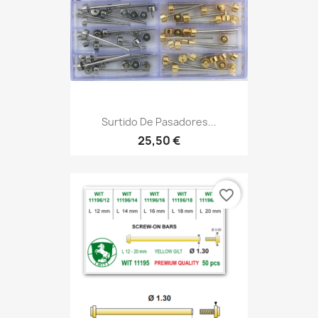
Surtido De Pasadores...
25,50 €
favorite_border