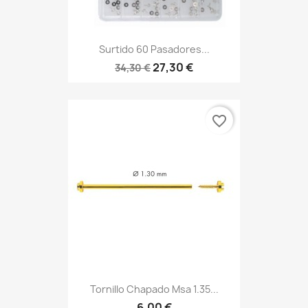
Surtido 60 Pasadores...
27,30 €
34,30 €
favorite_border
Tornillo Chapado Msa 1.35...
6,00 €