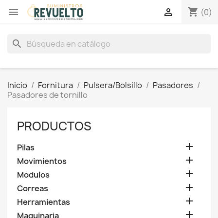
shopping_cart


(0)
search
Inicio
Fornitura
Pulsera/Bolsillo
Pasadores
Pasadores de tornillo
PRODUCTOS

Pilas

Movimientos

Modulos

Correas

Herramientas

Maquinaria