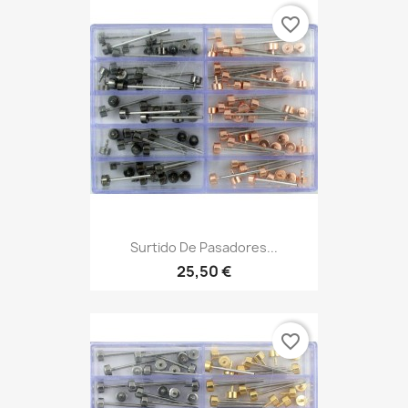
favorite_border
Surtido De Pasadores...
25,50 €
favorite_border