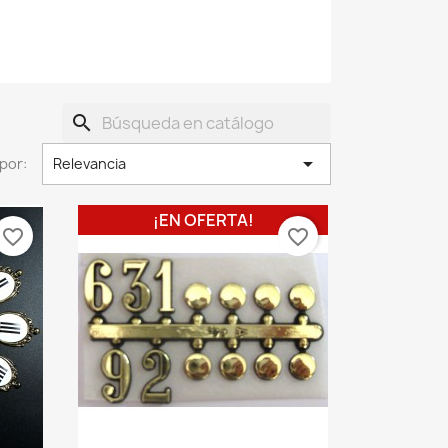
search

por:
Relevancia
¡EN OFERTA!
favorite_border
favorite_border