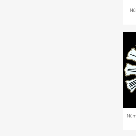
Nú
Núm