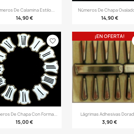
meros De Calamina Estilo...
Números De Chapa Ovalado
14,90 €
14,90 €
¡EN OFERTA!
favorite_border
eros De Chapa Con Forma...
Lágrimas Adhesivas Dora
15,00 €
3,90 €