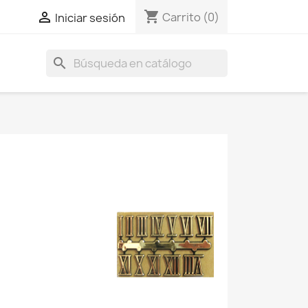
shopping_cart

Carrito
(0)
Iniciar sesión
search