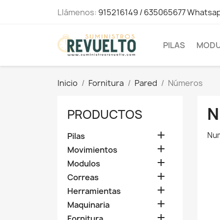
Llámenos:
915216149 / 635065677 Whatsa
PILAS
MODU
Inicio
Fornitura
Pared
Números
N
PRODUCTOS

Num
Pilas

Movimientos

Modulos

Correas

Herramientas

Maquinaria

Fornitura