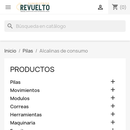
shopping_cart


(0)
search
Inicio
Pilas
Alcalinas de consumo
PRODUCTOS

Pilas

Movimientos

Modulos

Correas

Herramientas

Maquinaria