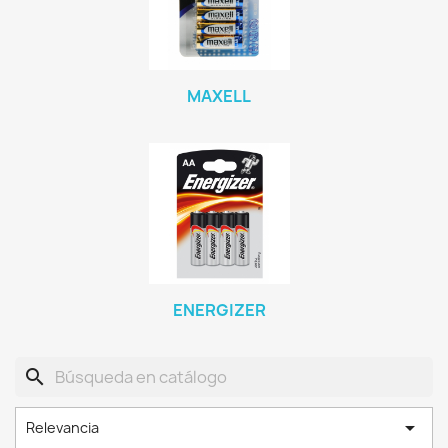
MAXELL
ENERGIZER
search

Relevancia