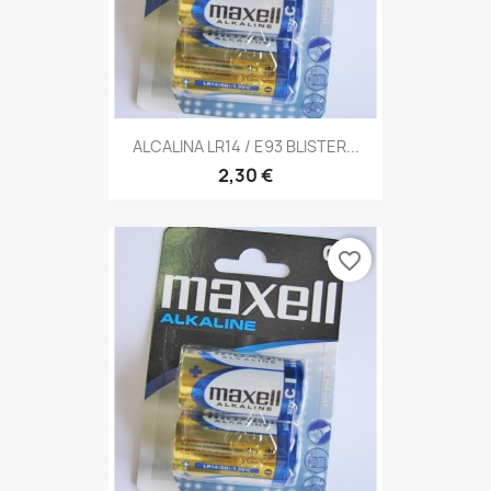
ALCALINA LR14 / E93 BLISTER...
2,30 €
favorite_border