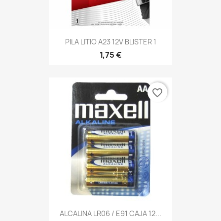
PILA LITIO A23 12V BLISTER 1
1,75 €
favorite_border
ALCALINA LR06 / E91 CAJA 12...