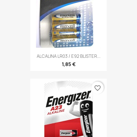
ALCALINA LR03 / E92 BLISTER...
1,85 €
favorite_border