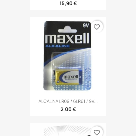
15,90 €
favorite_border
ALCALINA LR09 / 6LR61 / 9V...
2,00 €
favorite_border