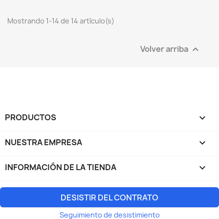
Mostrando 1-14 de 14 artículo(s)
Volver arriba

PRODUCTOS

NUESTRA EMPRESA

INFORMACIÓN DE LA TIENDA
keyboard_arrow_down
DESISTIR DEL CONTRATO
Seguimiento de desistimiento