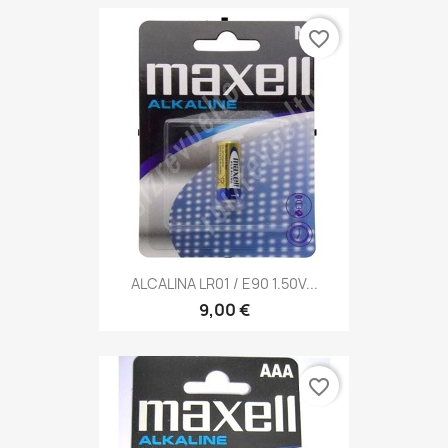
favorite_border
ALCALINA LR01 / E90 1.50V...
9,00 €
favorite_border