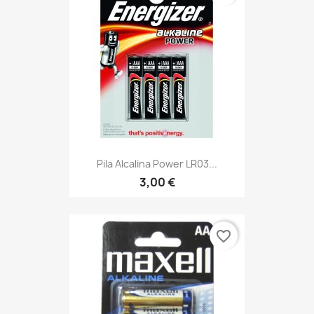
Pila Alcalina Power LR03...
3,00 €
favorite_border