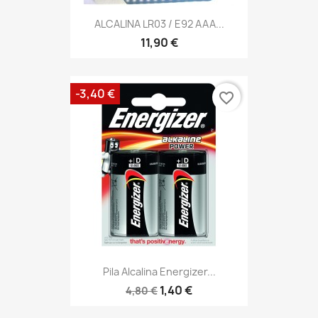
ALCALINA LR03 / E92 AAA...
11,90 €
-3,40 €
favorite_border
Pila Alcalina Energizer...
1,40 €
4,80 €