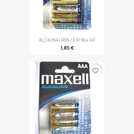
ALCALINA LR06 / E91 BL4 AA
1,85 €
favorite_border