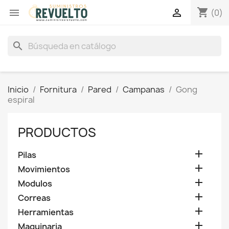
shopping_cart


(0)
search
Inicio
Fornitura
Pared
Campanas
Gong
espiral
PRODUCTOS

Pilas

Movimientos

Modulos

Correas

Herramientas

Maquinaria